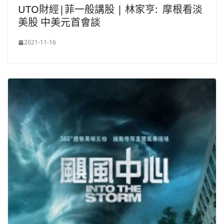
UTO財經|菲一般講股 | 林家亨: 摩根看淡
美股 中美元首會談
2021-11-16