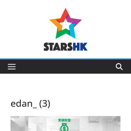
Skip
to
content
edan_ (3)