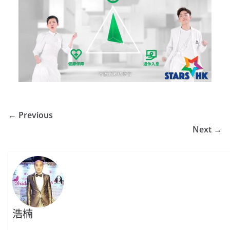
← Previous
Next →
浩楠