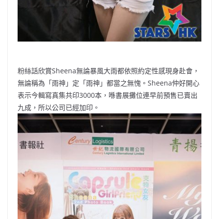
粉絲話欣賞Sheena無論暴風大雨都依照約定性感現身赴會，
無論稱為「雨神」定「雨神」都當之無愧。Sheena仲好開心
表示今輯寫真集共印3000本，喺書展攤位連早前預售已賣出
九成，所以公司已經加印。