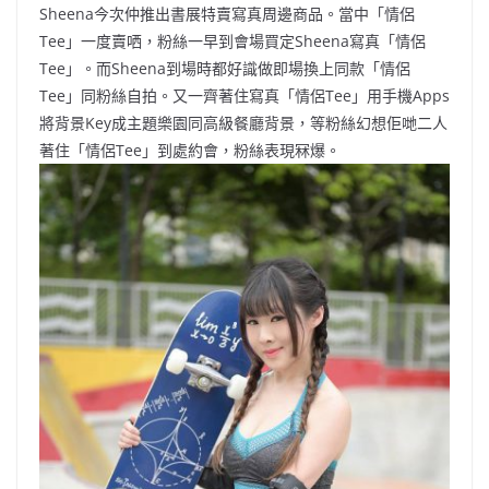
Sheena今次仲推出書展特賣寫真周邊商品。當中「情侶
Tee」一度賣哂，粉絲一早到會場買定Sheena寫真「情侶
Tee」。而Sheena到場時都好識做即場換上同款「情侶
Tee」同粉絲自拍。又一齊著住寫真「情侶Tee」用手機Apps
將背景Key成主題樂園同高級餐廳背景，等粉絲幻想佢哋二人
著住「情侶Tee」到處約會，粉絲表現冧爆。