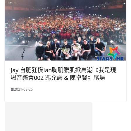
Jay 自肥狂摸Ian胸肌腹肌掀高潮《我是現
場音樂會002 馮允謙 & 陳卓賢》尾場
2021-08-26