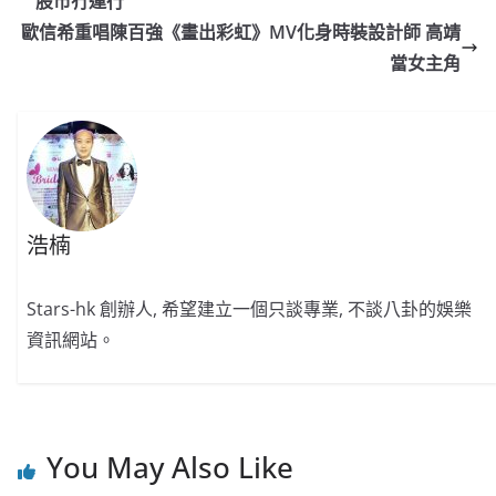
b
ei
A
at
Li
股市冇運行
o
b
p
n
歐信希重唱陳百強《畫出彩虹》MV化身時裝設計師 高靖
o
o
p
k
當女主角
k
浩楠
Stars-hk 創辦人, 希望建立一個只談專業, 不談八卦的娛樂
資訊網站。
You May Also Like