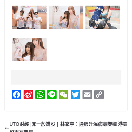
F
Si
W
Li
W
T
E
C
a
n
h
n
e
w
m
o
c
a
at
e
C
itt
ai
p
e
W
s
h
er
l
y
UTO財經|菲一般講股 | 林家亨：通脹升溫病毒變種 港美