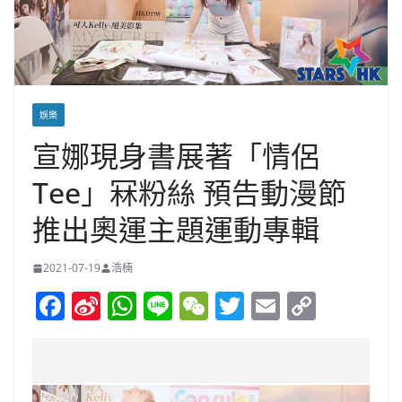
娛樂
宣娜現身書展著「情侶
Tee」冧粉絲 預告動漫節
推出奧運主題運動專輯
2021-07-19
浩楠
F
Si
W
Li
W
T
E
C
a
n
h
n
e
w
m
o
c
a
at
e
C
itt
ai
p
e
W
s
h
er
l
y