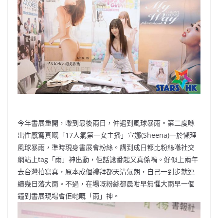
b
ei
A
at
Li
o
b
p
n
o
o
p
k
k
今年書展重開，嚟到最後兩日，仲遇到風球暴雨。第二度喺
出性感寫真嘅「17人氣第一女主播」宣娜(Sheena)一於懶理
風球暴雨，準時現身書展會粉絲。講到成日都比粉絲喺社交
網站上tag「雨」神出動，佢話諗番起又真係喎。好似上兩年
去台灣拍寫真，原本成個禮拜都天清氣朗，自己一到步就連
續幾日落大雨。不過，在場嘅粉絲都晨咁早無懼大雨早一個
鐘到書展現場會佢哋嘅「雨」神。