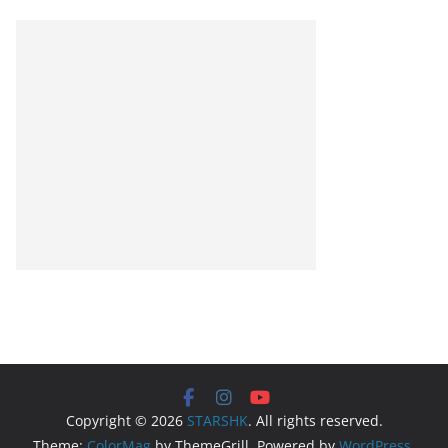
Copyright © 2026
STARSHK
. All rights reserved.
Theme:
ColorMag
by ThemeGrill. Powered by
WordPress
.