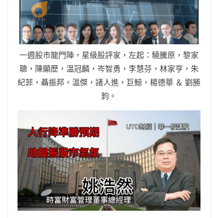
b
ei
A
at
Li
o
b
p
n
o
o
p
k
k
一週股市龍門陣，星級股評家，左起：驍騰原，黎家
聰，陳顯歷，温冠麟，岑智勇，李慧芬，林家亨，朱
紀菲，聶振邦，温傑，諸人進，巨鯨，楊德華 ＆ 劉勝
鈞。