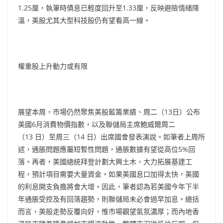
1.25厘，執筆時債息已輕度回升至1.33厘，反映避險情緒降
溫，美股尤其大型科技股仍有望看高一線。
權重股上升動力或有限
展望本周，市場仍然聚焦美股藍籌業績、周二（13日）公布
美國6月消費物價指數，以及聯儲局主席鮑威爾周二
（13 日）至周三（14 日）出席國會發表演說。如筆者上周所
述，通脹問題應屬短暫性問題，通脹數據有望從高位5%回
落。再者，美國總統拜登計劃大興土木，大力拓展基建工
程，預計項目需要大量資金。如果美國息口加得太快，美國
的利息開支負擔將會大增。因此，筆者認為若美國今年下半
年通脹受控及有回落趨勢，則聯儲局未必會過早加息。總括
而言，美股走勢反覆向好，惟市場觀望氣氛濃厚；而內地香