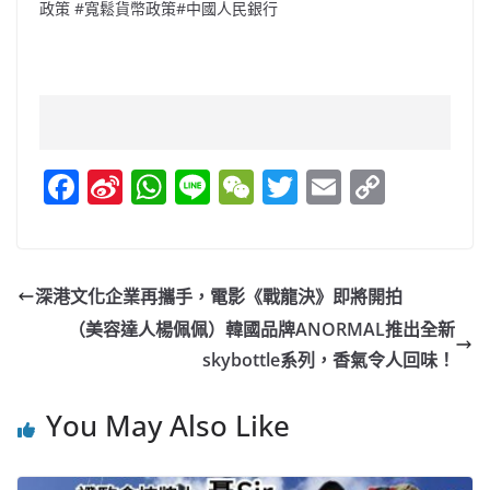
政策 #寬鬆貨幣政策#中國人民銀行
F
Si
W
Li
W
T
E
C
a
n
h
n
e
w
m
o
c
a
at
e
C
itt
ai
p
e
W
s
h
er
l
y
深港文化企業再攜手，電影《戰龍決》即將開拍
b
ei
A
at
Li
（美容達人楊佩佩）韓國品牌ANORMAL推出全新
o
b
p
n
skybottle系列，香氣令人回味！
o
o
p
k
You May Also Like
k