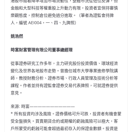
港股市隨着降準增加市場流動性，整體市況從低位反彈，但
金融和大型科技等權重股上升動力有限，投資者宜保持審慎
樂觀態度，控制倉位避免過分進取。（筆者為證監會持牌
人，編號 AEI004，一、四、九牌照）
姚浩然
時富財富管理有限公司董事總經理
從事證券研究工作多年，主力研究股份投資價值、環球經濟
變化及世界各地股市走勢。曾擔任城巿大學專業進修學院講
師，教授財務分析、證券市場、行政人員管理及技術分析等
課程。作者並持有證監會證券交易代表牌照，可就證券提供
意見。
來源: 時富———————————
* 所有投資均涉及風險。證券價格可升可跌，投資者有機會蒙
受全盤損失。買賣期貨合約或期權的虧蝕風險可以極大，客
戶所蒙受的虧蝕可能會超過最初存入的保證金數額。投資是