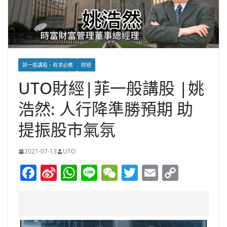
菲一般講股，有求必應
財經
UTO財經|菲一般講股 |姚
浩然: 人行降準勝預期 助
提振股市氣氛
2021-07-13
UTO
F
Si
W
Li
W
T
E
C
a
n
h
n
e
w
m
o
c
a
at
e
C
itt
ai
p
e
W
s
h
er
l
y