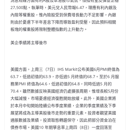
消息短線方面有利A股及本港股市氣氛，恒指有望反彈並企穩
27,500點。執筆時，美元兌人民幣報6.47，理應有利內銀及
內險等權重股，惟內險股受到保費增長動力不足影響，內銀
則由於憂慮下半年差息下降而導致盈利受壓，因此預料相關
板塊的權重股將限制整體指數的上升動力。
美企季績將主導後市
美國方面，上周三（7日）IHS Markit公布美國6月PMI終值為
63.7，低過初值的63.9，亦低過5 月終值的68.7。至於6 月服
務業PMI 終值為64.6，低過初值的64.8，同時低過5 月的
70.4。雖然數據反映美國經濟仍處擴張周期，惟增長較5月份
大幅減慢，市場憂慮經濟復甦開始放緩。此外，美國企業將
於本月中旬開始陸續公布季度業績，企業的季度業績及下季
展望將成為主導美股後巿走勢的重要元素。投資者觀望美國
通脹數據及業績，投資取態轉趨保守，因此把部分資金泊在
債券巿場。美國10 年期孳息率上周四（8日）一度回落至