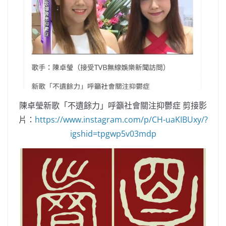
陳卓瑩新歌「不遺餘力」呼籲社會關注抑鬱症 剪接影
片：
https://www.instagram.com/p/CH-uaKIBUxy/?
igshid=tpgwp5v03mdp