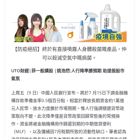
【防疫絕招】終於有直接噴霧人身體殺菌嘅產品，仲
可以殺滅空氣中嘅病菌。
UTO
財經
|
菲一般講股
|
姚浩然
:人行降準勝預期 助提振股市
氣氛
上周五（9 日）中國人民銀行宣布，將於7 月15日下調金融機
構存款準備金率0.5個百分點，相當於釋放長期資金約1萬億
元人民幣，放水力度勝於市場預期。惟人行強調穩健貨幣政
策取向不變，此次降準僅是貨幣政策回歸常態後的常規操
作，資金將被金融機構用作歸還到期的中期借貸便利
（MLF），以及彌補因7月稅期所致的流動性缺口。筆者認為