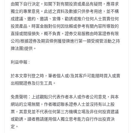
由閣下自行決定，如閣下對有關投資或產品有疑問，應尋求
獨立的專業意見。此述之資料及數據只供參考用途，並不構
成建議、邀約、邀請、宣傳、勸誘或推介任何人士買賣任何
投資產品。時富金融對任何因信賴或參考有關內容所導致的
直接或間接損失，概不負責。證券交易服務由時富證券有限
公司(根據證券及期貨條例獲發牌進行第一類受規管活動之持
牌法團)提供。
利益申報 :
於本文章刊登之時，筆者個人或/及其客戶可能隨時買入或賣
出相關證券及衍生工具。
免責聲明：上述觀點只代表作者本人或作者公司意見，與本
網站的立場無關，作者確認聯系證券人士並沒持有以上股
票，其意見並不代表任何第三方機構立場及非任何投資建議
或勸誘。讀者務請運用個人獨立思考能力自行作出投資決
定。