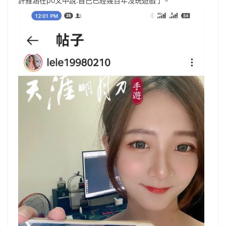
o
b
p
n
許雅涵在po文中說:自己已經幾百年沒玩遊戲了。
o
o
p
k
k