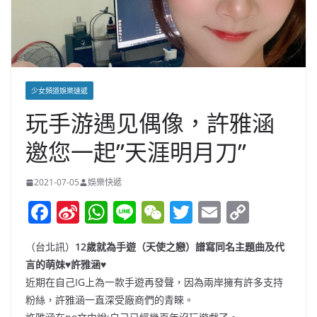
少女頻道娛樂速遞
玩手游遇见偶像，許雅涵
邀您一起”天涯明月刀”
2021-07-05
娛樂快遞
F
Si
W
Li
W
T
E
C
a
n
h
n
e
w
m
o
（台北訊）
12歲就為手遊（天使之戀）譜寫同名主題曲及代
c
a
at
e
C
itt
ai
p
言的萌妹♥許雅涵♥
e
W
s
h
er
l
y
近期在自己IG上為一款手遊再發聲，因為兩岸擁有許多支持
b
ei
A
at
Li
粉絲，許雅涵一直深受廠商們的青睞。