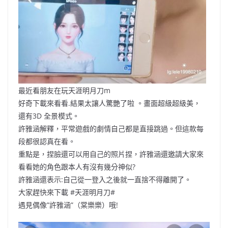
最近看朋友在玩天涯明月刀m
好奇下載來看看.結果太讓人驚艷了啦 。畫面超級超級美，
還有3D 全景模式。
許雅涵解釋，平常遊戲的劇情自己都是直接跳過。但這款每
段都很認真在看。
重點是，捏臉還可以用自己的照片捏，許雅涵還邀請大家來
看看她的角色跟本人有沒有幾分神似?
許雅涵還表示:自己從一登入之後就一直捨不得離開了。
大家趕快來下載 #天涯明月刀#
遇見偶像”許雅涵”（棠樂樂）哦!