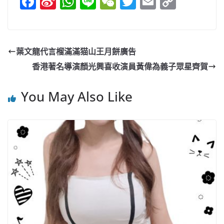
F
Si
W
Li
W
T
E
C
a
n
h
n
e
w
m
o
c
a
at
e
C
itt
ai
p
e
W
s
h
er
l
y
葉文龍代言榴滿滿猫山王月餅廣告
b
ei
A
at
Li
香港著名導演顏光興喜收演員黃偉為義子眾星齊賀
o
b
p
n
o
o
p
k
You May Also Like
k