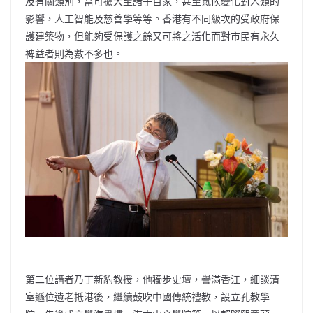
及有關類別，當可擴大至諸子百家，甚至氣候變化對人類的
影響，人工智能及慈善學等等。香港有不同級次的受政府保
護建築物，但能夠受保護之餘又可將之活化而對市民有永久
裨益者則為數不多也。
第二位講者乃丁新豹教授，他獨步史壇，譽滿香江，細談清
室遜位遺老抵港後，繼續鼓吹中國傳統禮教，設立孔教學