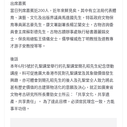
出席嘉賓
當日列席嘉賓近200人，近年來鮮見矣。其中有立法局代表體
育、演藝、文化及出版界議員馬逢國先生，特區政府文物保
育專員蔣志豪先生，康文署副署長楊芷蘭女士，古物咨詢委
員會主席蘇彰德先生，古物古蹟辦事處執行秘書蕭麗娟女
士，保良局總監王倩儀女士，儒學權威危丁明教授及道教專
才游子安教授等等。
後話
本年6月5號於孔聖講堂舉行的孔聖講堂簡孔昭先生紀念啓動
講座，料可促進廣大香港市民對孔聖講堂及其象徵價值發生
興趣，亦可體會到簡孔昭先生的後人及孔聖堂仝人致力將此
甚有歷史價值的古建築物活化的意願及決心，就正如廣東省
文物考古研究所所長曹勁女士所云：「共享文化，共享遺
產，共享責任」。 為了達此目標，必須官民理念一致，方能
事半功倍。