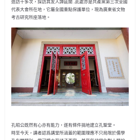
造訪十多次，探訪其友人譚延闓 ,此處亦是共產黨第三次全國
代表大會所在地，它屬全國重點保護單位，現為廣東省文物
考古研究所座落地。
孔昭公既然有心亦有能力，遂有條件捐地建立孔聖堂。
時至今天，講者認爲講堂所涵蓋的範圍理應不只局限於儒學