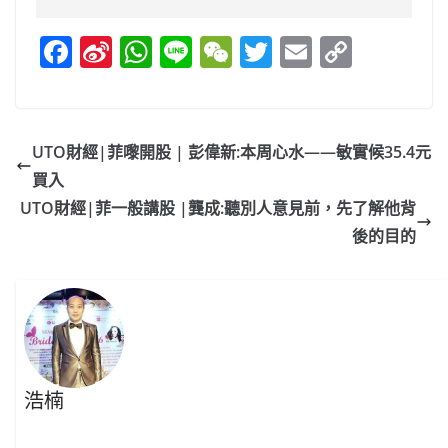
F
Si
W
Li
W
T
E
C
a
n
h
n
e
w
m
o
c
a
at
e
C
itt
ai
p
e
W
s
h
er
l
y
UTO財經|菲嚟開股 | 彭偉新:本周心水——敏實候35.4元
b
ei
A
at
Li
買入
o
b
p
n
UTO財經|菲一般講股 |龔成:聽別人意見前，先了解他背
o
o
p
k
後的目的
k
浩楠