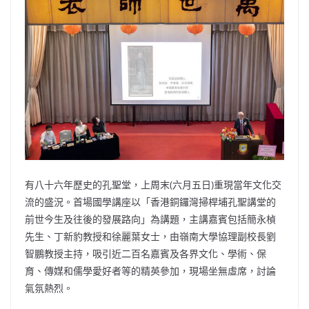
b
ei
A
at
Li
o
b
p
n
o
o
p
k
k
有八十六年歷史的孔聖堂，上周末(六月五日)重現當年文化交
流的盛況。首場國學講座以「香港銅鑼灣掃桿埔孔聖講堂的
前世今生及往後的發展路向」為講題，主講嘉賓包括簡永楨
先生、丁新豹教授和徐麗葉女士，由嶺南大學協理副校長劉
智鵬教授主持，吸引近二百名嘉賓及各界文化、學術、保
育、傳媒和儒學愛好者等的精英參加，現場坐無虛席，討論
氣氛熱烈。