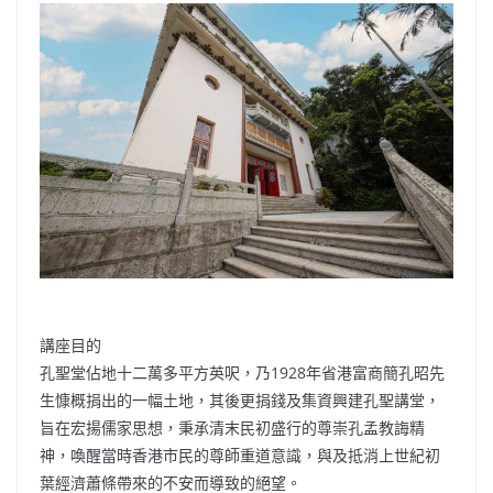
講座目的
孔聖堂佔地十二萬多平方英呎，乃1928年省港富商簡孔昭先
生慷概捐出的一幅土地，其後更捐錢及集資興建孔聖講堂，
旨在宏揚儒家思想，秉承清末民初盛行的尊崇孔孟教誨精
神，喚醒當時香港市民的尊師重道意識，與及抵消上世紀初
葉經濟蕭條帶來的不安而導致的絕望。