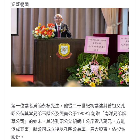
涵蓋範圍
第一位講者爲簡永楨先生，他從二十世紀初講述其曾祖父孔
昭公偕其堂兄弟玉階公及照南公于1909年創辦「南洋兄弟烟
草公司」的始末，其時孔昭公父親朗山公斥資八萬元，方能
促成其事，新公司成立後以孔昭公為單一最大股東，佔47%
股份。