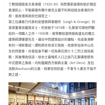
丁教授細道金文泰港督（1925-30）洞悉儒家倫理有助於穩定
香港民心，平衡蘇俄布爾什維克主義不利英廷統治香港的作
用，是故港英政府也接受之。
第三位講者乃代表利安建築師事務所（Leigh & Orange）的
首席董事徐麗葉女士。利安創于1874年，孔聖堂可謂他們戰
前的一項驕人之作。1930年，彼等夥拍當時極負盛名的獨立
建築師譚肇康先生，撮合中西建築設計的優點，完成香港鮮
有的一項新嘗試。譚則師亦有其它抱負，他曾參加孫中山先
生的同盟會，亦曾挺身不顧一切為黃花崗七十二烈士撿拾屍
骸，其後傳為佳話。徐女士最噲炙人口之談乃孔聖講堂既有
中式建築之風格，内則蘊藏西方裝飾主義（Art Deco）及包
浩斯(Bauhaus)的元素，效果恰到好處，不會令人產生不倫不
類之感。