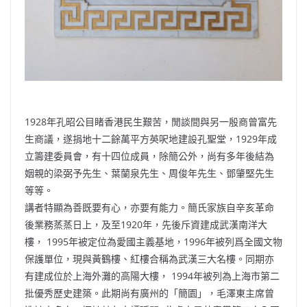
1928年孔昭公目睹香港民生艱苦，閒談間與另一殷商曾富先
生商議，遂捐地十二餘萬平方英呎地建設孔聖堂，1929年成
立籌建委員會，有十四位成員，除簡公外，尚有多年後結為
姻親的梁弼予先生、葉蘭泉先生、周俊年先生、鄧肇堅先生
等等。
講者特顯為善既要有心，亦要有能力。簡氏家族自辛亥革命
後業務蒸蒸日上，及至1920年，先後斥資建成武漢南洋大
樓， 1995年被定位為愛國主義基地，1996年被列爲全國文物
保護單位，現與黃鶴樓、紅樓合稱為武漢三大名樓。同期亦
有建成位於上海外灘的高陽大樓， 1994年被列為上海市第二
批優秀歷史建築。此期尚有廣州的「簡園」，毛澤東主席曾