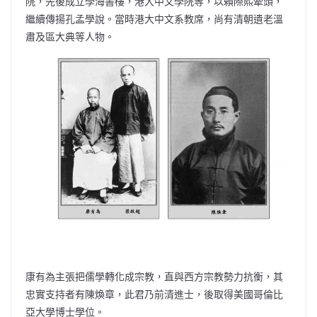
院，先後成立學海書樓，港大中文學院等，以賴際熙牽頭，
繼續傳揚孔孟學說。當時港大中文系教席，尚有清朝遺老溫
肅及區大典等人物。
康有為主張把儒學轉化成宗教，直與西方宗教勢力抗衡，其
忠實支持者有陳煥章，此君乃前清進士，後取得美國哥倫比
亞大學博士學位。