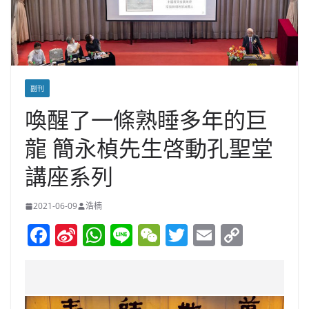
副刊
喚醒了一條熟睡多年的巨
龍 簡永楨先生啓動孔聖堂
講座系列
2021-06-09
浩楠
F
Si
W
Li
W
T
E
C
a
n
h
n
e
w
m
o
c
a
at
e
C
itt
ai
p
e
W
s
h
er
l
y