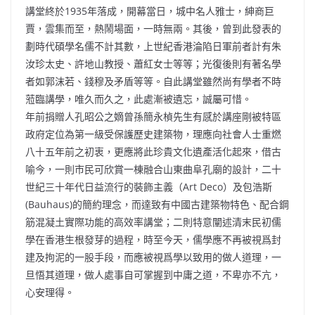
講堂終於1935年落成，開幕當日，城中名人雅士，紳商巨
賈，雲集而至，熱鬧場面，一時無兩。其後，曾到此發表的
劃時代碩學名儒不計其數，上世紀香港淪陷日軍前者計有朱
汝珍太史、許地山教授、蕭紅女士等等；光復後則有著名學
者如郭沫若、錢穆及矛盾等等。自此講堂雖然尚有學者不時
蒞臨講學，唯久而久之，此處漸被遺忘，誠屬可惜。
年前捐贈人孔昭公之嫡曾孫簡永楨先生有感於講座剛被特區
政府定位為第一級受保護歷史建築物，理應向社會人士重燃
八十五年前之初衷，更應將此珍貴文化遺產活化起來，借古
喻今，一則市民可欣賞一棟融合山東曲阜孔廟的設計，二十
世紀三十年代日益流行的裝飾主義（Art Deco）及包浩斯
(Bauhaus)的簡約理念，而達致有中國古建築物特色、配合鋼
筋混凝土實際功能的高效率講堂；二則特意闡述清末民初儒
學在香港生根發芽的過程，時至今天，儒學應不再被視爲封
建及拘泥的一股手段，而應被視爲學以致用的做人道理，一
旦悟其道理，做人處事自可掌握到中庸之道，不卑亦不亢，
心安理得。