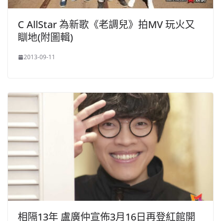
C AllStar 為新歌《老調兒》拍MV 玩火又
瞓地(附圖輯)
2013-09-11
相隔13年 盧廣仲宣佈3月16日再登紅館開