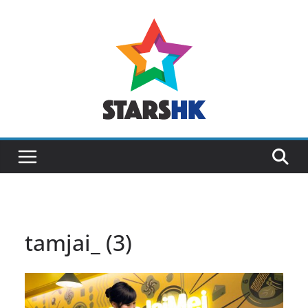
Skip
to
content
tamjai_ (3)