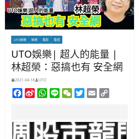
UTO娛樂
娛樂
電影
電視
UTO娛樂| 超人的能量 |
林超榮：惡搞也有 安全網
2021-04-18
UTO
F
Si
W
Li
W
T
E
C
a
n
h
n
e
w
m
o
c
a
at
e
C
itt
ai
p
e
W
s
h
er
l
y
b
ei
A
at
Li