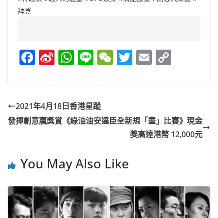
拜登
F
Si
W
Li
W
T
E
C
a
n
h
n
e
w
m
o
c
a
at
e
C
itt
ai
p
e
W
s
h
er
l
y
2021年4月18日香港星蹤
b
ei
A
at
Li
發揮創意贏獎賞《綠油油安達臣全新規「畫」比賽》現金
o
b
p
n
獎高達港幣 12,000元
o
o
p
k
You May Also Like
k