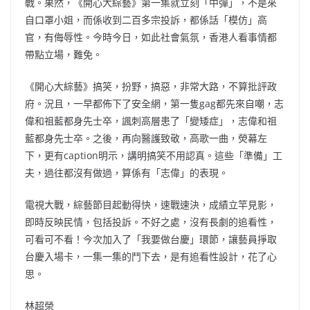
戰。果然，《開心大綜藝》第一集就立刻「中彈」，不是來
自口罩小姐，而係收到二百多宗投訴，都係話「模仿」高
官，有侮辱性。今時今日，如此社會氣氛，香港人看事情都
帶點立場，難免。
《開心大綜藝》搞笑，扮野，搞惡，非常大路，不算批評政
府。況且，一早都佈下了安全網，第一隻gag都先來自嘲，志
偉和祖藍都身先士卒，諷刺高層患了「變矮症」，志偉和祖
藍都身先士卒。之後，再向醫護致敬，高歌一曲，熒幕左
下，更有caption明示，講明搞笑不用認真。這些「準備」工
夫，過往都沒有做過，算係有「志偉」的表現。
電視大戰，綜藝節目起動得快，速戰速決，成績立竿見影，
即時反映民情，包括投訴。不好之處，沒有長劇的追看性，
可看可不看！今次加入了「我要做台慶」環節，讓藝員掙取
台慶入場卡，一集一集的鬥下去，是有追看性設計，花了心
思。
林超榮