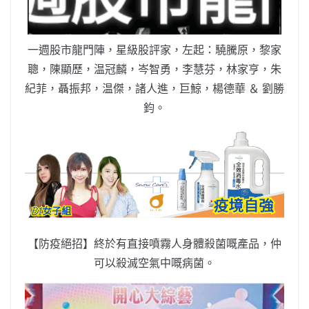
o
b
p
n
o
o
p
k
k
一週股市龍門陣，星級股評家，左起：驍騰原，黎家
聰，陳顯歷，温冠麟，岑智勇，李慧芬，林家亨，朱
紀菲，聶振邦，温傑，諸人進，巨鯨，楊德華 ＆ 劉勝
鈞。
【防疫絕招】終於有直接噴霧人身體殺菌嘅產品，仲
可以殺滅空氣中嘅病菌。