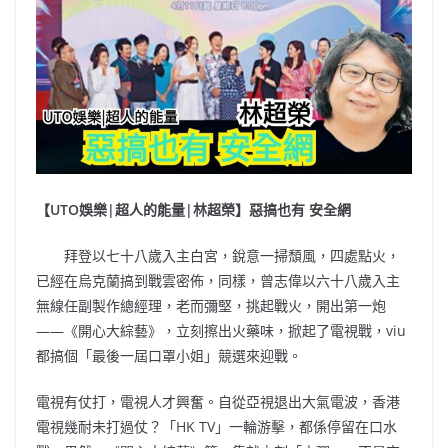
【UTO娛樂|超人的能量|林超榮】惡搞也有 安全網
拜登以七十八歲入主白宮，銳意一掃頹風，四處點火，
已經在烏克蘭搞到戰雲密佈，同樣，曾志偉以六十八歲入主
無線任副製作總經理，老而彌堅，挑起戰火，開出第一炮
——《開心大綜藝》，立刻擦出火藥味，掀起了電視戰，viu
都搞個「最後一屆口罩小姐」競選來迎戰。
電視有仗打，電視人才興奮。自從亞視退出大氣電波，香港
電視幾耐未打過仗？「HK TV」一輪游擊，都係停留在口水