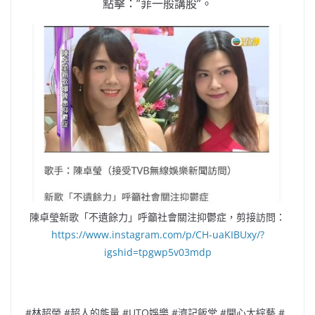
點擊：”菲一般講股”。
陳卓瑩新歌「不遺餘力」呼籲社會關注抑鬱症，剪接訪問：
https://www.instagram.com/p/CH-uaKIBUxy/?
igshid=tpgwp5v03mdp
#林超榮 #超人的能量 #UTO娛樂 #濟記飯堂 #
開心大綜藝 #