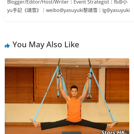
Blogger/Editor/Host/Writer｜Event Strategist｜fb@小
yu手記《靖雪》｜weibo@yasuyuki黎靖雪｜Ig@yasuyuki
You May Also Like