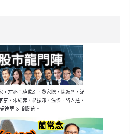
C
o
p
y
Li
n
k
家，左起：驍騰原，黎家聰，陳顯歷，温
家亨，朱紀菲，聶振邦，温傑，諸人進，
楊德華 ＆ 劉勝鈞。