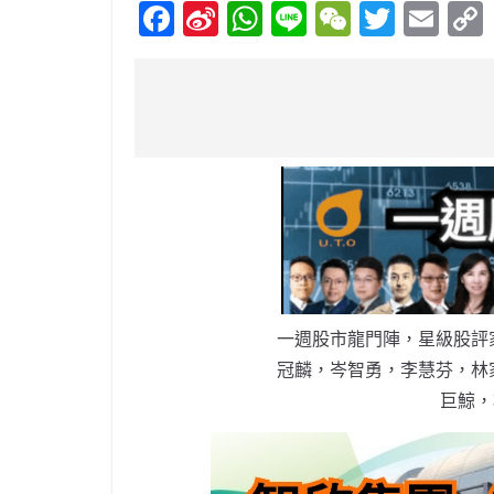
F
Si
W
Li
W
T
E
a
n
h
n
e
w
m
c
a
at
e
C
itt
ai
e
W
s
h
er
l
b
ei
A
at
o
b
p
o
o
p
k
一週股市龍門陣，星級股評
冠麟，岑智勇，李慧芬，林
巨鯨，