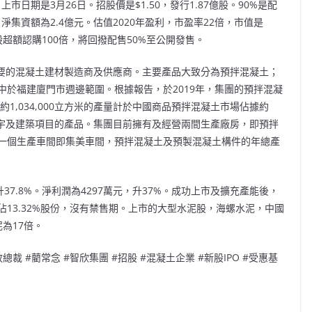
市日期是3月26日。招股價是$1.50，發行1.87億股。90%是配
淨集資額為2.4億元。估值2020年盈利，市盈率22倍，市值是
股超額認購100倍，將回撥配售50%至公開發售。
主要的混凝土建材製造商及供應商。主要產品大致分為預拌混凝土；
於福建廈門市週邊範圍。根據報告，於2019年，集團的預拌混凝
1,034,000立方米的產量計於中國商品預拌混凝土市場佔據約
樓宇及建築項目的產品。集團目前擁有及經營兩間生產廠房，即預拌
一個生產車間即集美車間，預拌混凝土及預製混凝土構件的年總產
年升37.8%。淨利潤為4297萬元，升37%。成功上市及擴充產能後，
13.32%股份，沒有禁售期。上市的大型水泥股，海螺水泥，中國
為17倍。
裁 #藺常念 #智欣集團 #招股 #混凝土企業 #新股IPO #受惠基