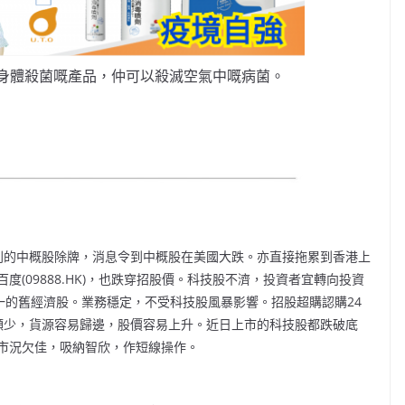
身體殺菌嘅產品，仲可以殺滅空氣中嘅病菌。
則的中概股除牌，消息令到中概股在美國大跌。亦直接拖累到香港上
(09888.HK)，也跌穿招股價。科技股不濟，投資者宜轉向投資
一的舊經濟股。業務穩定，不受科技股風暴影響。招股超購認購24
資額少，貨源容易歸邊，股價容易上升。近日上市的科技股都跌破底
市況欠佳，吸納智欣，作短線操作。