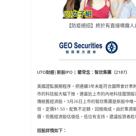
【防疫絕招】終於有直接噴霧人
UTO財經|新股IPO | 藺常念：智欣集團（2187）
美國證監展開程序，把連續3年未能符合國際會計準
市的科技股大幅下挫，連最近上市的內地科技龍頭股百度
傳統舊經濟股。3月26日上市的智欣集團是新股中唯
倍，定價$1.50。配售不足額，回撥兩成。由於集
價，但舊經濟股估值低，低位有支持。建議投資者趁
招股詳情如下：