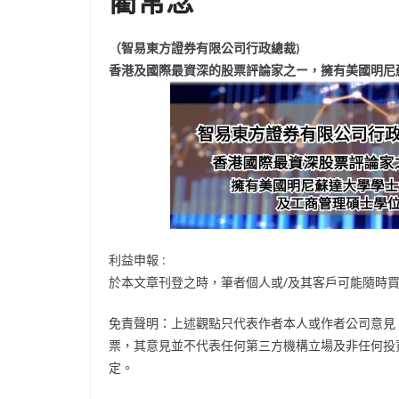
藺常念
（智易東方證券有限公司行政總裁)
香港及國際最資深的股票評論家之ー，擁有美國明尼
利益申報 :
於本文章刊登之時，筆者個人或/及其客戶可能隨時
免責聲明：上述觀點只代表作者本人或作者公司意見
票，其意見並不代表任何第三方機構立場及非任何投
定。