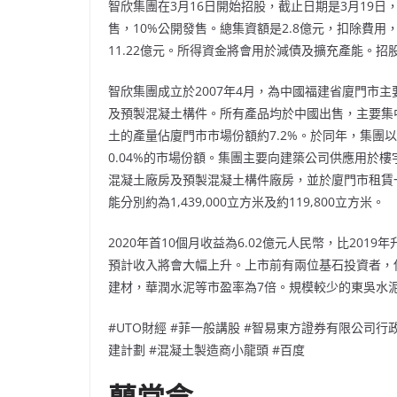
智欣集團在3月16日開始招股，截止日期是3月19日，上
售，10%公開發售。總集資額是2.8億元，扣除費用，
11.22億元。所得資金將會用於減債及擴充產能。招
智欣集團成立於2007年4月，為中國福建省廈門市
及預製混凝土構件。所有產品均於中國出售，主要集中
土的產量佔廈門市市場份額約7.2%。於同年，集團以約
0.04%的市場份額。集團主要向建築公司供應用於
混凝土廠房及預製混凝土構件廠房，並於廈門市租賃
能分別約為1,439,000立方米及約119,800立方米。
2020年首10個月收益為6.02億元人民幣，比2019
預計收入將會大幅上升。上市前有兩位基石投資者，佔
建材，華潤水泥等市盈率為7倍。規模較少的東吳水泥
#UTO財經 #菲一般講股 #智易東方證券有限公司行政總
建計劃 #混凝土製造商小龍頭 #百度