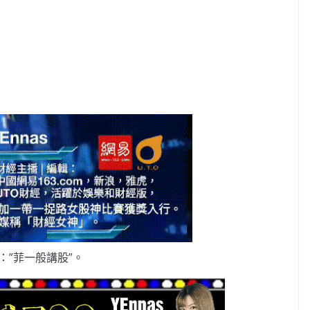
：”菲一般講股”。