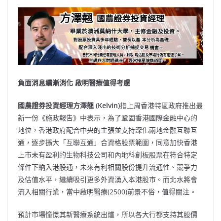
負面消息續漸消化 啟明醫療值得考慮
國農證券投資經理方澤翹 (Kelvin)
指上周香港特區政府推出最
新一份《施政報吿》中表示，為了鞏固香港國際金融中心的
地位，香港政府配合中央的主張並支持深化兩地金融互聯互
通，逐步擴大「互聯互通」合資格股票範圍，同意加快香港
上市未有盈利的生物科技公司和內地科創板股票在符合特定
條件下納入港股通，未來有利相關股份提升流通性、競爭力
及估值水平，繼續吸引更多外資湧入本港股市。而北水將會
流入相關行業，當中啟明醫療(2500)前景不俗，值得關注。
預計市場憧憬其新醫療系統出爐，所以各大行都支持其股價