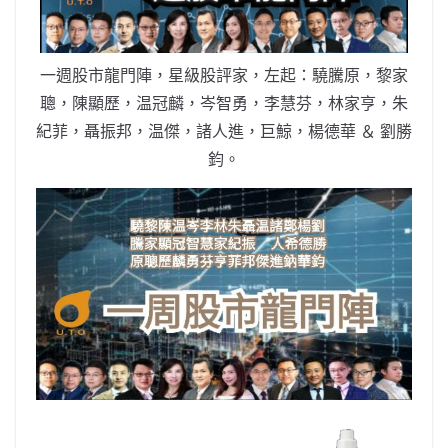
o
b
p
n
o
o
p
k
k
一週股市龍門陣，星級股評家，左起：驍騰原，黎家
聰，陳顯歷，温冠麟，岑智勇，李慧芬，林家亨，朱
紀菲，聶振邦，温傑，諸人進，巨鯨，楊德華 ＆ 劉勝
鈞。