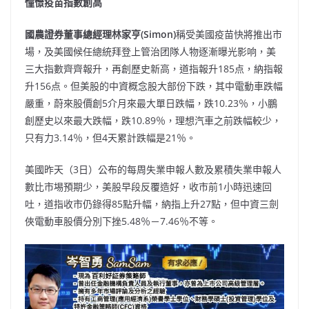
憧憬疫苗指數創高
國農證券董事總經理林家亨(Simon)
稱受美國疫苗快將推出市
場，及美國候任總統拜登上管治团隊人物逐漸曝光影响，美
三大指數齊齊報升，再創歷史新高，道指報升185点，納指報
升156点。但美股的中資概念股大部份下跌，其中電動車跌幅
嚴重，蔚來股價創5介月來最大單日跌幅，跌10.23％，小鵬
創歷史以來最大跌幅，跌10.89％，理想汽車之前跌幅較少，
只有力3.14％，但4天累計跌幅是21％。
美國昨天（3日）公布的每周失業申報人數及累積失業申報人
數比市埸預期少，美股早段反覆造好，收市前1小時迅速回
吐，道指收市仍錄得85點升幅，納指上升27點，但中資三劍
俠電動車股價分別下挫5.48％－7.46％不等。