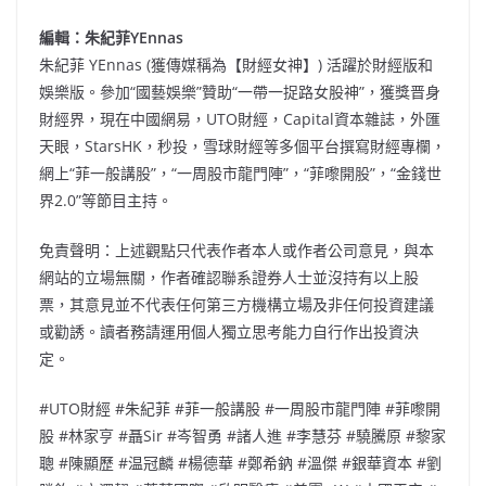
編輯：朱紀菲YEnnas
朱紀菲 YEnnas (獲傳媒稱為【財經女神】) 活躍於財經版和
娛樂版。參加“國藝娛樂”贊助“一帶一捉路女股神”，獲獎晋身
財經界，現在中國網易，UTO財經，Capital資本雜誌，外匯
天眼，StarsHK，秒投，雪球財經等多個平台撰寫財經專欄，
網上“菲一般講股”，“一周股市龍門陣”，“菲嚟開股”，“金錢世
界2.0”等節目主持。
免責聲明：上述觀點只代表作者本人或作者公司意見，與本
網站的立場無關，作者確認聯系證券人士並沒持有以上股
票，其意見並不代表任何第三方機構立場及非任何投資建議
或勸誘。讀者務請運用個人獨立思考能力自行作出投資決
定。
#UTO財經 #朱紀菲 #菲一般講股 #一周股市龍門陣 #菲嚟開
股 #林家亨 #聶Sir #岑智勇 #諸人進 #李慧芬 #驍騰原 #黎家
聰 #陳顯歷 #温冠麟 #楊德華 #鄭希鈉 #溫傑 #銀華資本 #劉