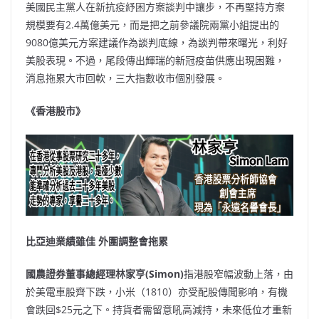
美國民主黨人在新抗疫紓困方案談判中讓步，不再堅持方案
規模要有2.4萬億美元，而是把之前參議院兩黨小組提出的
9080億美元方案建議作為談判底線，為談判帶來曙光，利好
美股表現。不過，尾段傳出輝瑞的新冠疫苗供應出現困難，
消息拖累大市回軟，三大指數收市個別發展。
《香港股市》
比亞迪業績雖佳 外圍調整會拖累
國農證券董事總經理林家亨(Simon)
指港股窄幅波動上落，由
於美電車股齊下跌，小米（1810）亦受配股傳聞影响，有機
會跌回$25元之下。持貨者需留意吼高減持，未來低位才重新