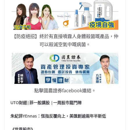
【防疫絕招】終於有直接噴霧人身體殺菌嘅產品，仲
可以殺滅空氣中嘅病菌。
點擊國農證券facebook連結。
UTO財經|菲一般講股 |一周股市龍門陣
朱紀菲YEnnas：恆指反覆向上，美匯創逾兩年半新低
《世界股市》