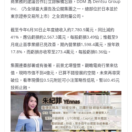
商業務的建議合作訂立諒解備忘錄，DDM 為 Dentsu Group
Inc. （乃全球最大廣告及公關集團之一，總部位於日本並於
東京證券交易所上市）之全資附屬公司。
截至今年6月30日止年度總收入約7,780.9萬元，同比減約
41%，應佔虧損約2,567.3萬元，每股虧損3.49仙；惟截至9
月底止首季業績已見改善，期內營業額1,598.4萬元，按年跌
17.8%，而虧損亦收窄至273.4萬元，每股虧損0.36仙。
集團連番部署或有後著，前景尤堪憧憬。觀瞻電商行業來估
值，現時市值不到4億元，已算不錯發展的空間，未來再尋突
破位，看準現價位0.5元附近可小注策略性低吼，暫以0.45元
技術止蝕。