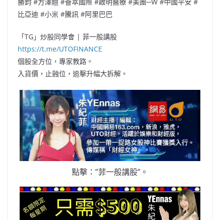
勝鈞 #方澤翹 #薈萃國際 #啟明醫療 #美團─W #中國平安 #
比亞迪 #小米 #騰訊 #阿里巴巴
「TG」炒股同學會 | 菲一般講股
https://t.me/UTOFINANCE
個股全方位，專家教路。
入貨價，止蝕位，追擊升幅大拆解。
點擊：”菲一般講股”。