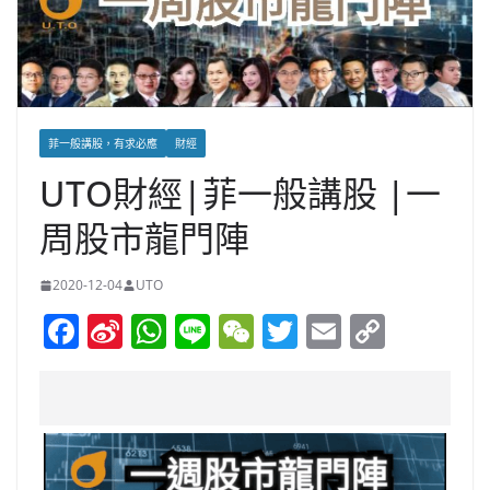
菲一般講股，有求必應
財經
UTO財經|菲一般講股 |一
周股市龍門陣
2020-12-04
UTO
F
Si
W
Li
W
T
E
C
a
n
h
n
e
w
m
o
c
a
at
e
C
itt
ai
p
e
W
s
h
er
l
y
b
ei
A
at
Li