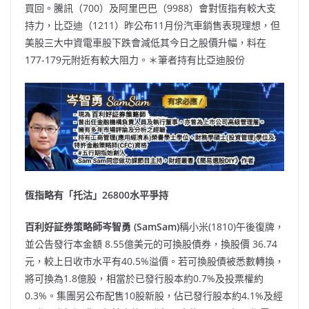
買回。騰訊（700）及阿里巴巴（9988）會對恆指有較大支
持力，比亞迪（1211）昨公布11月份汽車銷售表現理想，但
美股三大中資電車股下跌會減低其今日之股價升幅，料在
177-179元附近有較大阻力。＊筆者持有比亞迪股份
恆指略有「托沽」26800水平爭持
百利好証券策略師岑智勇 (SamSam)
稱小米(1810)午後復牌，
並公告發行本金額 8.55億美元的可換股債券，換股價 36.74
元，較上日收市水平有40.5%溢價。若可換股債被悉數轉換，
將可換為1.8億股，相當於已發行股本約0.7%及投票權約
0.3%。集團另公布配售10股新股，佔已發行股本約4.1%及經