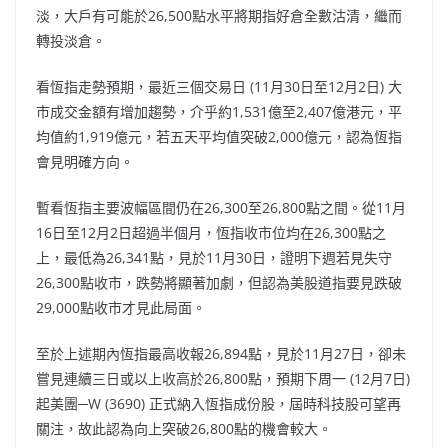
淡，大戶有可能於26,500點水平將期指好倉全數沽清，繼而
轉投淡倉。
看恆指走勢預期，最近三個交易日 (11月30日至12月2日) 大
市成交金額有增加趨勢，介乎約1,531億至2,407億港元，平
均值約1,919億元，若五天平均值突破2,000億元，認為恆指
會見明確方向。
暫看恆指主要波幅區間仍在26,300至26,800點之間。從11月
16日至12月2日超過半個月，恆指收市位均在26,300點之
上，最低為26,341點，見於11月30日，證明下週若見失守
26,300點收市，跌勢將顯著加劇，但認為美股道指要見跌破
29,000點收市才見此局面。
至於上述期內恆指最高收報26,894點，見於11月27日，卻未
嘗見連續三日或以上收高於26,800點，預期下周一 (12月7日)
起美團─W (3690) 正式納入恆指成份股，屆時科技股可望再
關注，故此認為向上突破26,800點的機會較大。