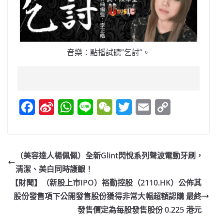
音樂：點播試聽”乞討”。
F
Si
W
Li
W
T
E
C
a
n
h
n
e
w
m
o
c
a
at
e
C
itt
ai
p
e
W
s
h
er
l
y
（美容達人楊佩佩）全新Glint閃悅系列聲波電動牙刷，
b
ei
A
at
Li
清潔、美白同時護齦！
o
b
p
n
【財聞】（新股上市IPO）裕勤控股（2110.HK）公佈其
o
o
p
k
股份發售項下公開發售股份獲得非常大幅超額認購 最終
發售價定為每股發售股份 0.225 港元
k