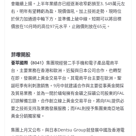
會繼續上揚。上半年業績亦已經逐漸收窄虧損至3, 549萬元左
右，明年有望轉虧為盈，現價值吼。加上技術走勢，現時位
於保力加通道中軸下方，並準備上破中線。短期可以將目標
價放在10月時的高位97元水平，止蝕價則放在65元。
菲嚟開股
薈萃國際（8041）
集團現經營二手手機和電子產品電商平
台，主要業務在香港和歐洲，近擬與日本公司合作，也轉型
在即，發展網上黃金交易平台。其電商平台主要在歐洲，聖
誕旺季有利刺激銷售。9月中就建議合作與主要從事黃金開採
及貿易業務，並為一間於緬甸擁有金礦之採礦公司股東的FAL
訂諒解備忘錄，合作創立線上黃金交易平台，將向FAL提供必
要之技術支持及業務發展服務；而FAL則授予集團東南亞地區
黃金分銷獨家權。
集團上月又公布，與日本Dentsu Group就發展中國及香港電