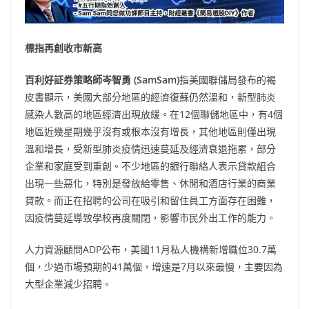
標指再創收市新高
百利好証券策略師岑智勇 (SamSam)
指美國聯儲局發布的褐
皮書顯示，美國大部分地區的經濟復蘇仍然溫和，新型肺炎
感染人數高的地區經濟出現放緩。在12個聯儲地區中，有4個
地區近幾星期幾乎沒有或根本沒有增長，其他地區則僅出現
溫和增長，受新型肺炎疫情迅速蔓延及經濟衰退拖累，部分
企業和家庭受到重創。不少地區的銀行聯絡人表示貸款組合
出現一些惡化，特別是發放給零售、休閒和酒店行業的商業
貸款。而正在招聘的公司在吸引和留住員工方面存在困難，
因疫情蔓延導致學校再度關閉，影響市民外出工作的能力。
人力資源顧問ADP公布，美國11月私人機構新增職位30.7萬
個，少過市場預期的41萬個，增速是7月以來最慢，主要因為
大型企業減少招聘。