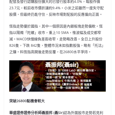
配發及發行認購股份擴大的已發行股本約4.0%，每股作價
23.7元，較前收市價折讓約9.4%。小米之前雖然一度失守配
股價，但最終仍能守住，反映市場對配股的反應偏向正面。
恆指走勢優於國指，其中一個原因是內銀板塊走勢偏軟。恆
指以陽燭「陀螺」收市，重上10 SMA，惟波幅及成交都窄
減。MACD快慢線負差距收窄，走勢略改善。全日上升股份
826隻，下跌 842隻，整體市況未如指數般強，略有「托沽」
之嫌。料恆指高開後走勢反覆，在26800水平爭持。
突破26800點機會較大
華盛證券證券分析師聶振邦 (聶Sir)
認為外圍股市走勢若見利