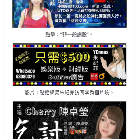
點擊：”菲一般講股”。
影片：點播網易朱紀菲訪問李秀恒片段。