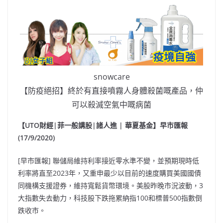
snowcare
【防疫絕招】終於有直接噴霧人身體殺菌嘅產品，仲
可以殺滅空氣中嘅病菌
【UTO財經|菲一般講股|諸人進 | 華夏基金】早市匯報
(17/9/2020)
[早市匯報] 聯儲局維持利率接近零水準不變，並預期現時低
利率將直至2023年，又重申最少以目前的速度購買美國國債
同機構支援證券，維持寬鬆貨幣環境。美股昨晚市況波動，3
大指數失去動力，科技股下跌拖累納指100和標普500指數倒
跌收市。