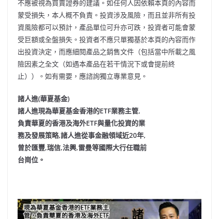
不應被視為買賣證券的建議。如任何人因依賴本頁的內容而
蒙受損失，本人概不負責。投資涉及風險，而且並非所有投
資風險都可以預計，產品單位可升亦可跌，投資者可能會蒙
受巨額或全盤損失。投資者不應只單獨基於本頁的內容而作
出投資決定，而應細閱產品之銷售文件（包括當中所載之風
險因素之全文（如遇本產品在若干情況下或會提前終
止））。如有需要，應諮詢獨立專業意見。
諸人進(華夏基金)
諸人進現為華夏基金香港的ETF業務主管,
負責華夏的香港及海外ETF與量化投資的業
務及發展策略,諸人進從事金融領域近20年,
曾於匯豐,瑞信,法興,雷曼等國際大行任職前
台崗位。