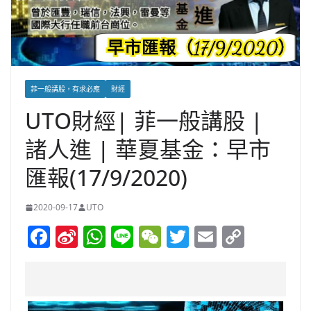
菲一般講股，有求必應
財經
UTO財經| 菲一般講股 |
諸人進 | 華夏基金：早市
匯報(17/9/2020)
2020-09-17
UTO
F
Si
W
Li
W
T
E
C
a
n
h
n
e
w
m
o
c
a
at
e
C
itt
ai
p
e
W
s
h
er
l
y