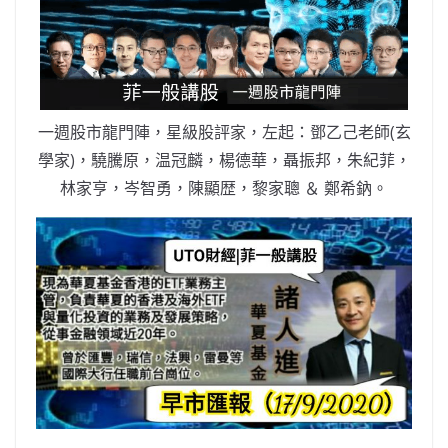
b
ei
A
at
Li
o
b
p
n
o
o
p
k
k
一週股市龍門陣，星級股評家，左起：鄧乙己老師(玄
學家)，驍騰原，温冠麟，楊德華，聶振邦，朱紀菲，
林家亨，岑智勇，陳顯歴，黎家聰 ＆ 鄭希鈉。