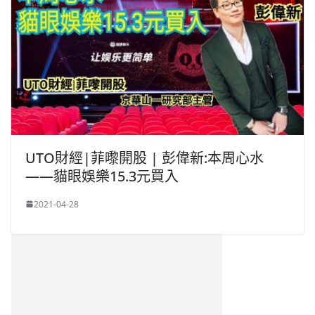
UTO財經|菲嚟開股 | 彭偉新:本周心水
——貓眼娛樂15.3元買入
2021-04-28