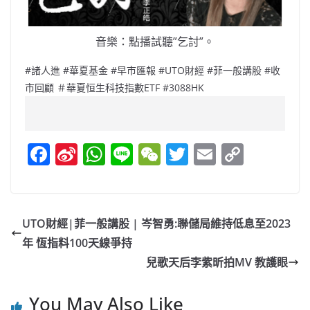
音樂：點播試聽”乞討”。
#諸人進 #華夏基金 #早市匯報 #UTO財經 #菲一般講股 #收
市回顧 ＃華夏恒生科技指數ETF #3088HK
F
Si
W
Li
W
T
E
C
a
n
h
n
e
w
m
o
c
a
at
e
C
itt
ai
p
e
W
s
h
er
l
y
UTO財經|菲一般講股 | 岑智勇:聯儲局維持低息至2023
b
ei
A
at
Li
年 恆指料100天線爭持
o
b
p
n
兒歌天后李紫昕拍MV 教護眼
o
o
p
k
You May Also Like
k