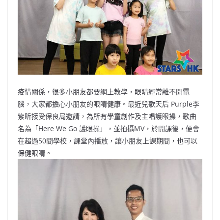
o
b
p
n
o
o
p
k
k
疫情關係，很多小朋友都要網上教學，眼睛經常離不開電
腦，大家都擔心小朋友的眼睛健康。最近兒歌天后 Purple李
紫昕接受保良局邀請，為所有學童創作及主唱護眼操，歌曲
名為「Here We Go 護眼操」，並拍攝MV，於開課後，便會
在超過50間學校，課堂內播放，讓小朋友上課期間，也可以
保健眼睛。