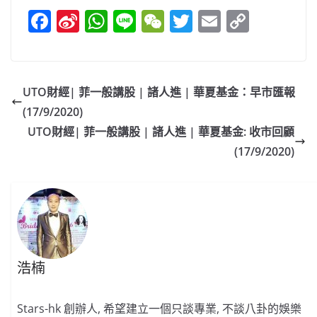
F
Si
W
Li
W
T
E
C
a
n
h
n
e
w
m
o
c
a
at
e
C
itt
ai
p
e
W
s
h
er
l
y
UTO財經| 菲一般講股 | 諸人進 | 華夏基金：早市匯報
b
ei
A
at
Li
(17/9/2020)
o
b
p
n
UTO財經| 菲一般講股 | 諸人進 | 華夏基金: 收市回顧
o
o
p
k
(17/9/2020)
k
浩楠
Stars-hk 創辦人, 希望建立一個只談專業, 不談八卦的娛樂