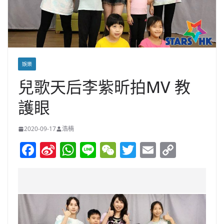
娛樂
兒歌天后李紫昕拍MV 教
護眼
2020-09-17
浩楠
F
Si
W
Li
W
T
E
C
a
n
h
n
e
w
m
o
c
a
at
e
C
itt
ai
p
e
W
s
h
er
l
y
b
ei
A
at
Li