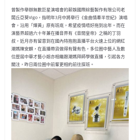
曾製作舉辦無數巨星演唱會的薪娛國際綜藝製作有限公司老
闆丘亞葵Vigo，指明年3月中將舉行《金曲情牽半世紀》演唱
會，沿用「煇黃」原有班底，希望疫情唔好拖到出年。而在
演藝界超過六十年兼在播音界有《音間皇帝》之稱的丁羽
叔，近月亦有留意到在國內特抱抱直播平台火速上位的網紅
潮媽陳安麒，在直播帶貨做得有聲有色，多位圈中藝人及數
位歴屆中華才藝小姐亦相繼跟潮媽拜師學做直播，引起各方
關注，昨日兩位圈中前輩更相約前往探班。