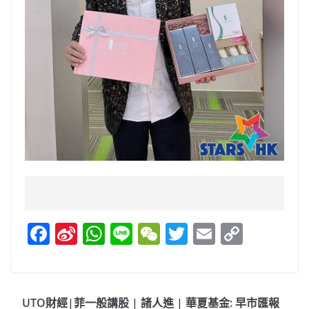
F
Si
W
Li
W
T
E
C
a
n
h
n
e
w
m
o
c
a
at
e
C
itt
ai
p
e
W
s
h
er
l
y
UTO財經|菲一般講股 | 諸人進 | 華夏基金: 早市匯報