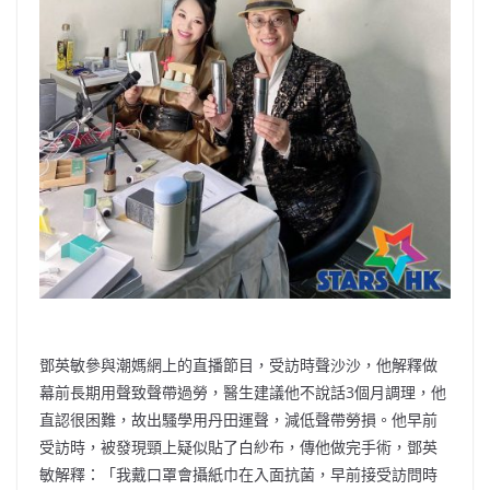
鄧英敏參與潮媽網上的直播節目，受訪時聲沙沙，他解釋做
幕前長期用聲致聲帶過勞，醫生建議他不說話3個月調理，他
直認很困難，故出騷學用丹田運聲，減低聲帶勞損。他早前
受訪時，被發現頸上疑似貼了白紗布，傳他做完手術，鄧英
敏解釋：「我戴口罩會攝紙巾在入面抗菌，早前接受訪問時