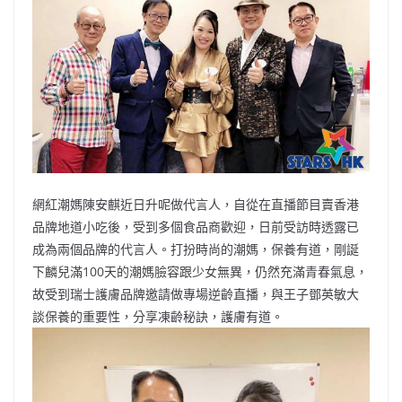
b
ei
A
at
Li
o
b
p
n
o
o
p
k
k
網紅潮媽陳安麒近日升呢做代言人，自從在直播節目賣香港
品牌地道小吃後，受到多個食品商歡迎，日前受訪時透露已
成為兩個品牌的代言人。打扮時尚的潮媽，保養有道，剛誕
下麟兒滿100天的潮媽臉容跟少女無異，仍然充滿青春氣息，
故受到瑞士護膚品牌邀請做專場逆齡直播，與王子鄧英敏大
談保養的重要性，分享凍齡秘訣，護膚有道。