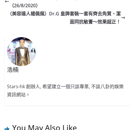
b
ei
A
at
Li
（26/8/2020）
o
b
p
n
（美容達人楊佩佩）Dr.G 皇牌套裝一套有齊去角質、潔
o
o
p
k
面同抗敏膏～效果超正！
k
浩楠
Stars-hk 創辦人, 希望建立一個只談專業, 不談八卦的娛樂
資訊網站。
You May Also Like