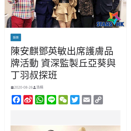
娛樂
陳安麒鄧英敏出席護膚品
牌活動 資深監製丘亞葵與
丁羽叔探班
2020-08-26
浩楠
F
Si
W
Li
W
T
E
C
a
n
h
n
e
w
m
o
c
a
at
e
C
itt
ai
p
e
W
s
h
er
l
y