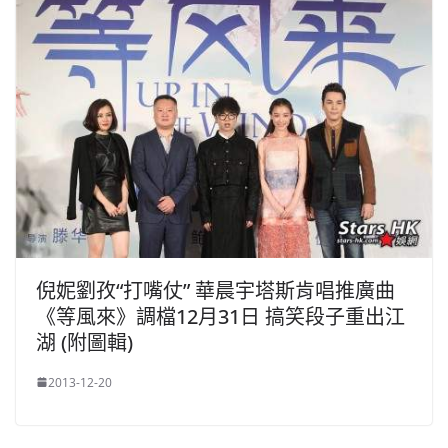
倪妮劉孜“打嘴仗” 華晨宇塔斯肯唱推廣曲
《等風來》調檔12月31日 搞笑段子重出江
湖 (附圖輯)
2013-12-20