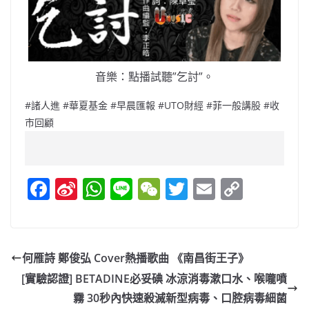
音樂：點播試聽”乞討”。
#諸人進 #華夏基金 #早晨匯報 #UTO財經 #菲一般講股 #收
市回顧
F
Si
W
Li
W
T
E
C
a
n
h
n
e
w
m
o
c
a
at
e
C
itt
ai
p
e
W
s
h
er
l
y
何雁詩 鄭俊弘 Cover熱播歌曲 《南昌街王子》
b
ei
A
at
Li
[實驗認證] BETADINE必妥碘 冰涼消毒漱口水、喉嚨噴
o
b
p
n
霧 30秒內快速殺滅新型病毒、口腔病毒細菌