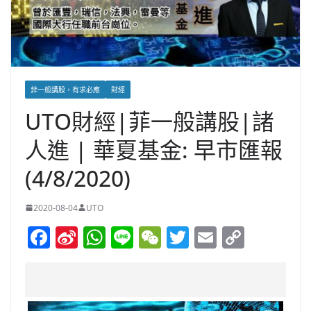
菲一般講股，有求必應
財經
UTO財經|菲一般講股|諸
人進 | 華夏基金: 早市匯報
(4/8/2020)
2020-08-04
UTO
F
Si
W
Li
W
T
E
C
a
n
h
n
e
w
m
o
c
a
at
e
C
itt
ai
p
e
W
s
h
er
l
y