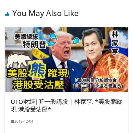
o
o
p
k
You May Also Like
k
UTO財經|菲一般講股 | 林家亨: *美股熊蹤
現 港股受沽壓*
2019-12-04