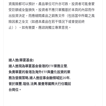
資風險都可以預計，產品單位可升亦可跌，投資者可能會蒙
受巨額或全盤損失。投資者不應只單獨基於本頁的內容而作
出投資決定，而應細閱產品之銷售文件（包括當中所載之風
險因素之全文（如遇本產品在若干情況下或會提前終
止））。如有需要，應諮詢獨立專業意見。
諸人進(華夏基金)
諸人進現為華夏基金香港的ETF業務主管,
負責華夏的香港及海外ETF與量化投資的業
務及發展策略,諸人進從事金融領域近20年,
曾於匯豐,瑞信,法興,雷曼等國際大行任職前
台崗位。