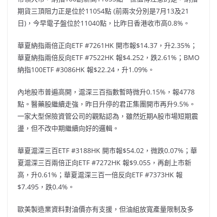
期貨三頂阻力正是位於11054點 (前兩次分別是7月13及21
日)，今早電子盤位於11040點，比昨日香港收市高0.8%。
華夏納指兩倍正向ETF #7261HK 開市報$14.37，升2.35%；
華夏納指兩倍反向ETF #7522HK 報$4.252，跌2.61%；BMO
納指100ETF #3086HK 報$22.24，升1.09%。
內地股市普遍高開，滬深三百指數暫時微升0.15%，報4778
點。醫藥股繼續走強，昨日升停的君正集團開市再升9.5%。
一家大型保險資管公司的觀點認為，雖然近期A股市場短期震
盪，但不改中期繼續向好的邏輯。
華夏滬深三百ETF #3188HK 開市報$54.02，微跌0.07%；華
夏滬深三百兩倍正向ETF #7272HK 報$9.055，再創上市新
高，升0.61%；華夏滬深三百一倍反向ETF #7373HK 報
$7.495，跌0.4%。
歐美製造業資料對油價亦有支援，但油組放寬產量限制及多