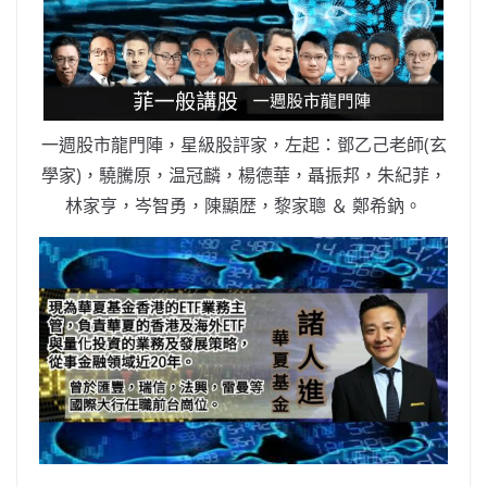
b
ei
A
at
Li
o
b
p
n
o
o
p
k
k
一週股市龍門陣，星級股評家，左起：鄧乙己老師(玄
學家)，驍騰原，温冠麟，楊德華，聶振邦，朱紀菲，
林家亨，岑智勇，陳顯歴，黎家聰 ＆ 鄭希鈉。