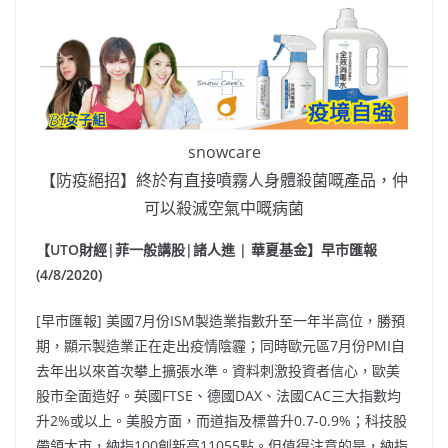
snowcare
【防疫絕招】終於有直接噴霧人身體殺菌嘅產品，仲
可以殺滅空氣中嘅病菌
【UTO財經|菲一般講股|諸人進 | 華夏基金】早市匯報
(4/8/2020)
[早市匯報] 美國7月份ISM製造業指數升至一年半高位，勝預
期，顯示製造業正在走出疫情陰霾；同時歐元區7月份PMI自
去年出以來首次攀上擴張水準。資料刺激投資者信心，歐美
股市全面造好。英國FTSE、德國DAX、法國CAC三大指數均
升2%或以上。美股方面，而道指及標普升0.7-0.9%；科技股
帶領大市，納指100創新高11055點。但值得注意的是，納指