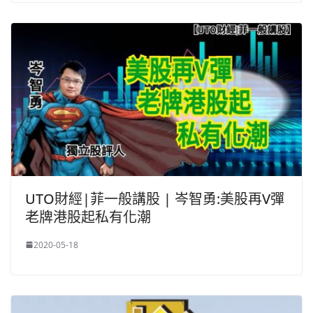
UTO財經|菲一般講股 | 岑智勇:美股再V彈
老牌港股起私有化潮
2020-05-18