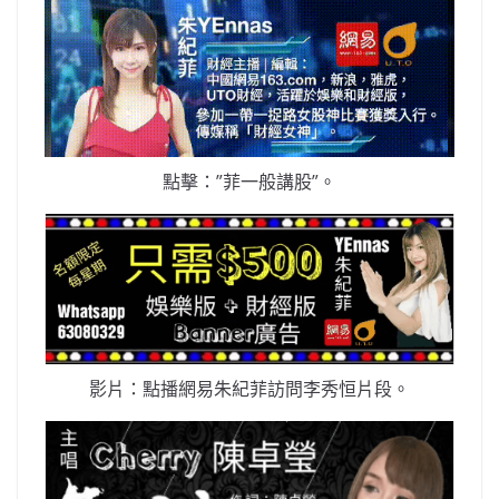
點擊：”菲一般講股”。
影片：點播網易朱紀菲訪問李秀恒片段。