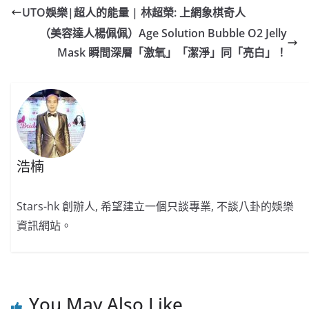
e
W
s
h
er
l
y
UTO娛樂|超人的能量 | 林超榮: 上網象棋奇人
b
ei
A
at
Li
（美容達人楊佩佩）Age Solution Bubble O2 Jelly
o
b
p
n
Mask 瞬間深層「激氧」「潔淨」同「亮白」！
o
o
p
k
k
浩楠
Stars-hk 創辦人, 希望建立一個只談專業, 不談八卦的娛樂
資訊網站。
You May Also Like