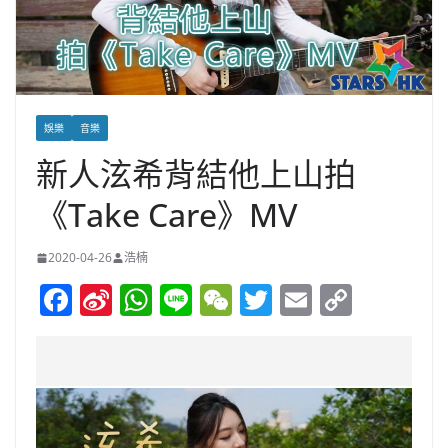
娛樂
音樂
新人泫希背結他上山拍
《Take Care》MV
2020-04-26
浩楠
F
Si
W
Li
W
T
E
C
a
n
h
n
e
w
m
o
c
a
at
e
C
itt
ai
p
e
W
s
h
er
l
y
b
ei
A
at
Li