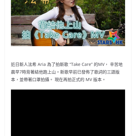
o
b
p
n
o
o
p
k
k
近日新人泫希 Aria 為了拍新歌 “Take Care” 的MV， 辛苦地
晨早7時背著結他跑上山。新歌早前已發佈了歌詞的三語版
本，並帶著口罩拍攝。 現在再拍正式的 MV 版本。