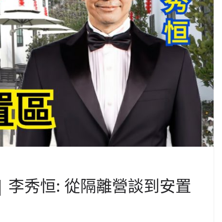
| 李秀恒: 從隔離營談到安置