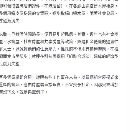
即可領取臨時居港證件，在港居留），在各處山邊搭建木屋棲身，
多個用鐵皮屋搭建的安置區，逐步取締山邊木屋。隨著社會發展，
才逐漸消失。
以致一旦輪候時間過長，便容易引起民怨。其實，近年也有社會團
屋、水管屋、社會房屋和共享房屋等政策，興建租金低廉的過渡性
庭人士，以減輕他們的住房壓力。惟政府不僅未有積極響應，在推
價而令市民卻步；就連在科技園採用「組裝合成法」建成的經濟型
市民感到失望。
百多個貨櫃組合屋，說明有些工作事在人為。以貨櫃組合屋模式來
置區的管理，應由房屋署直接負責，不宜交予社企，因那只會增加
遲沒下文，就是典型例子。