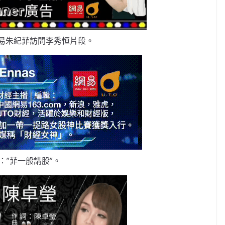
易朱紀菲訪問李秀恒片段。
：”菲一般講股”。