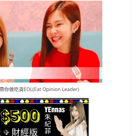
做吃貨EOL(Eat Opinion Leader)