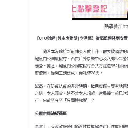
點擊參加http
【UTO財經|與主席對話|李秀恒】從隔離營談到安置
隨着本港確診新冠肺炎人數上升，需要被隔離的密
鯉魚門公園度假村、西貢戶外康樂中心及八鄉少年警
離營。據悉，鯉魚門公園度假村合共將建造352個隔離
府使用，從開工到建成，僅耗時28天。
誠然，在防疫抗疫的非常時期，徵用度假村等空地興
之快，令人讚賞。這不禁令人想起，當局幾年前已說
行，何故至今至「只聞樓梯響」？
公屋供應缺緩衝區
事實上，香港政府使用過渡性房屋解決市民住屋困難