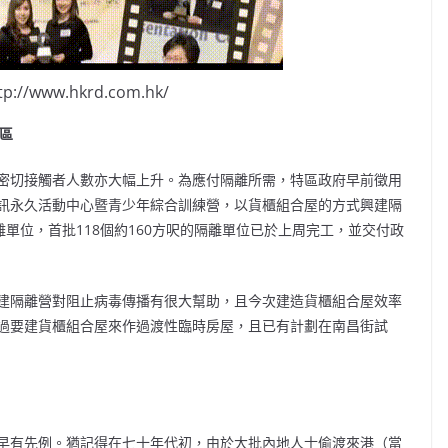
://www.hkrd.com.hk/
區
切接觸者人數亦大幅上升。為應付隔離所需，特區政府早前徵用
訊永久活動中心暨青少年綜合訓練營，以貨櫃組合屋的方式興建隔
單位，首批118個約160方呎的隔離單位已於上周完工，並交付政
建隔離營對阻止病毒傳播有很大幫助，且今次建造貨櫃組合屋效率
過要建貨櫃組合屋來作過渡性臨時房屋，且已有計劃在南昌街試
早有先例。猶記得在七十年代初，由於大批內地人士偷渡來港（當