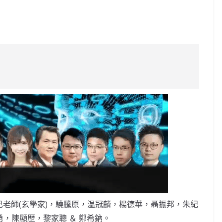
C
o
p
y
Li
n
k
老師(玄學家)，驍騰原，温冠麟，楊德華，聶振邦，朱紀
，陳顯歴，黎家聰 ＆ 鄭希鈉。