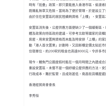
時有「抵壘」政策，即只要能進入香港市區，偷渡者
既雜亂無章又危險。當局為了便於管理，於是設立了
由於住在安置區的居民陸續夠資格「上樓」，安置區
安置區消失後，公屋供應方面便缺少了一個緩衝區，
體及政黨向特區政府建議，可參考北歐等國家的貨櫃
房屋，用來安置夠資格而未能及時安排「上樓」的家
動「港人首次置業」計劃時，又因新樓定價太貼近市
住宿單位，約200呎的租金也高達8000元，令許多
現今，鯉魚門公園度假村能在一個月時間之內建成合
重設安置區，未嘗不是一個紓緩公屋供應的方法。安
行政成本，難於監管，且成效甚低，南昌街貨櫃屋遲
香港經貿商會會長
李秀恒