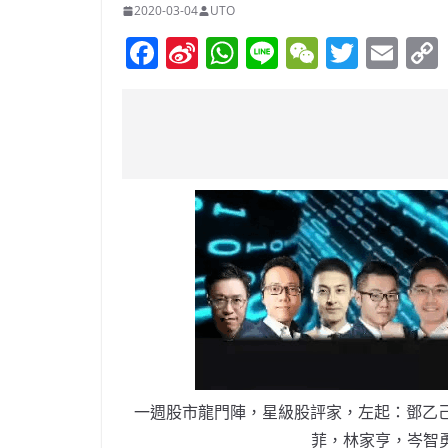
2020-03-04
UTO
F
Si
W
Li
W
T
E
a
n
h
n
e
w
m
c
a
at
e
C
itt
ai
e
W
s
h
er
l
b
ei
A
at
o
b
p
o
o
p
k
一週股市龍門陣，星級股評家，左起：鄧乙己
菲，林家亨，岑智勇