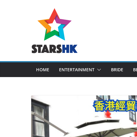
Skip
to
content
HOME
ENTERTAINMENT
BRIDE
B