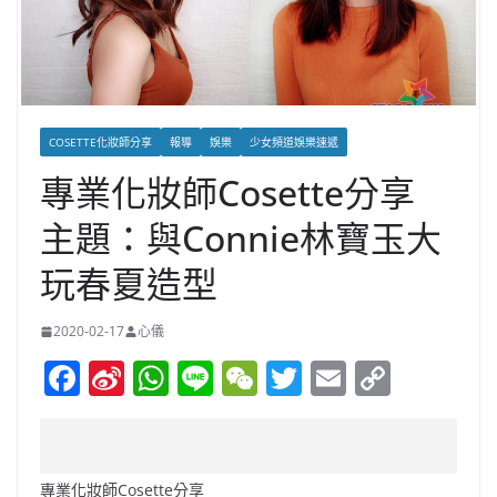
COSETTE化妝師分享
報導
娛樂
少女頻道娛樂速遞
專業化妝師Cosette分享
主題：與Connie林寶玉大
玩春夏造型
2020-02-17
心儀
F
Si
W
Li
W
T
E
C
a
n
h
n
e
w
m
o
c
a
at
e
C
itt
ai
p
e
W
s
h
er
l
y
專業化妝師Cosette分享