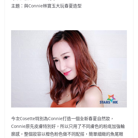
b
ei
A
at
Li
主題：與Connie林寶玉大玩春夏造型
o
b
p
n
o
o
p
k
k
今次Cosette特別為Connie打造一個全新春夏自然妝，
Connie原先皮膚特別好，所以只用了不同膚色的粉底加強輪
廓感，整個妝容以橙色粉色做不同配搭，簡單細緻的魚尾眼