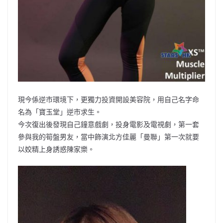
現今係逆市環境下，更獨力投資開設美容院，用自己名字命
名為「寶玉堂」逆市求生。
今次復出後發現自己鐘意戲劇，投身電影及電視劇，第一套
參與我的筍盤男友，當中飾演北方佳麗「曼聯」第一次就要
以姣精上身誘惑陳家樂。