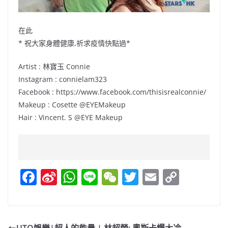
在此
* 祝大家身體健康,祈求疫情快點過*
Artist : 林寶玉 Connie
Instagram : connielam323
Facebook : https://www.facebook.com/thisisrealconnie/
Makeup : Cosette @EYEMakeup
Hair : Vincent. S @EYE Makeup
F
Si
W
Li
W
T
E
C
a
n
h
n
e
w
m
o
c
a
at
e
C
itt
ai
p
e
W
s
h
er
l
y
UTO娛樂|超人的能量 | 林超榮: 奧斯卡爆大冷