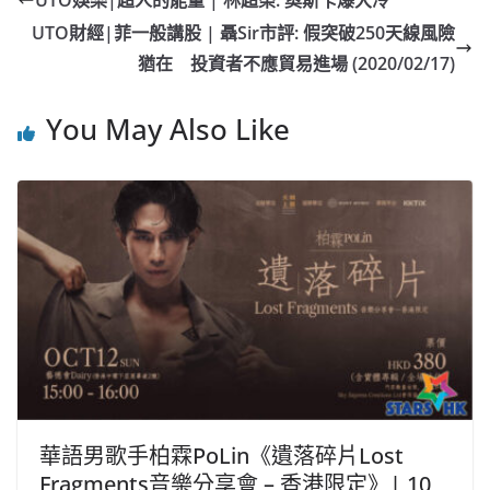
b
ei
A
at
Li
UTO財經|菲一般講股 | 聶Sir市評: 假突破250天線風險
o
b
p
n
猶在 投資者不應貿易進場 (2020/02/17)
o
o
p
k
You May Also Like
k
華語男歌手柏霖PoLin《遺落碎片Lost
Fragments音樂分享會 – 香港限定》| 10