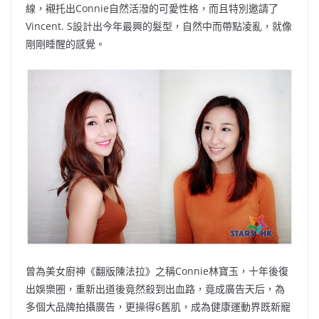
線，襯托出Connie自然活潑的可愛性格，而且特別邀請了
Vincent. S設計出今年最興的髮型，自然中而帶點凌亂，就像
剛剛睡醒的感覺。
曾為美女廚神《翻版陳法拉》之稱Connie林寶玉，十年後復
出娛樂圈，重新出道後竟然殺到出血路，竟成廣告天后，為
多個大品牌拍攝廣告，更操得6舊肌，成為健康運動界既新寵