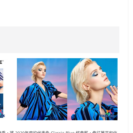
C
o
p
y
Li
n
k
乘，將 2020年度的代表色 Classic Blue 經典藍，像征著平和信