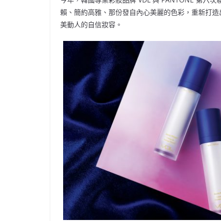
賴、簡約高雅、那份發自內心美麗的色彩，重新打造出｛2
美動人的自信妝容。