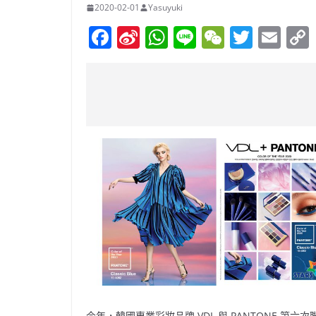
2020-02-01
Yasuyuki
F
Si
W
Li
W
T
E
a
n
h
n
e
w
m
c
a
at
e
C
itt
ai
e
W
s
h
er
l
b
ei
A
at
o
b
p
o
o
p
k
今年，韓國專業彩妝品牌 VDL 與 PANTONE 第六次聯