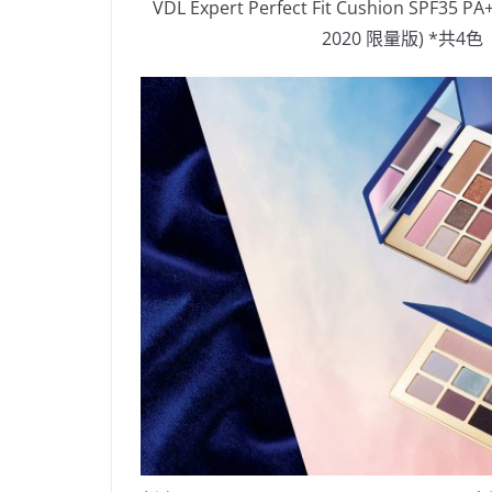
VDL Expert Perfect Fit Cushion SP
2020 限量版) *共4色 