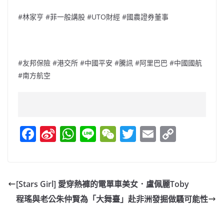
#林家亨 #菲一般講股 #UTO財經 #國農證券董事
#友邦保險 #港交所 #中國平安 #騰訊 #阿里巴巴 #中國國航
#南方航空
F
Si
W
Li
W
T
E
C
a
n
h
n
e
w
m
o
c
a
at
e
C
itt
ai
p
e
W
s
h
er
l
y
[Stars Girl] 愛穿熱褲的電單車美女．盧佩麗Toby
b
ei
A
at
Li
程瑤與老公朱仲賢為「大舞臺」赴非洲發掘做騷可能性
o
b
p
n