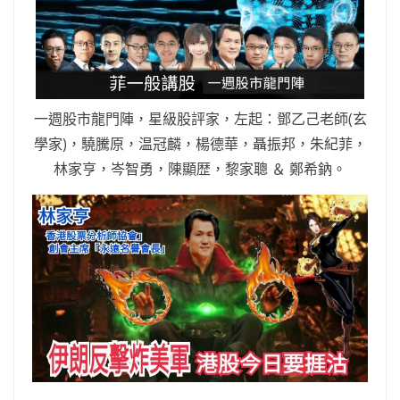
b
ei
A
at
Li
o
b
p
n
o
o
p
k
k
一週股市龍門陣，星級股評家，左起：鄧乙己老師(玄
學家)，驍騰原，温冠麟，楊德華，聶振邦，朱紀菲，
林家亨，岑智勇，陳顯歴，黎家聰 ＆ 鄭希鈉。