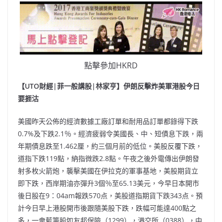
點擊參加HKRD
【UTO財經|菲一般講股|林家亨】伊朗反擊炸美軍港股今日
要捱沽
美國昨天公佈的經濟數據工廠訂單和耐用品訂單都錄得下跌
0.7%及下跌2.1％。經濟疲弱令美國長、中、短債息下跌，兩
年期債息跌至1.462厘，約三個月前的低位。美股反覆下跌，
道指下跌119點，納指微跌2.8點。午夜之後外電傳出伊朗發
射多枚火箭炮，襲擊美國在伊拉克的軍事基地，美股期貨立
即下跌，西岸期油亦彈升3個％至65.13美元，今早日本開市
後日股在9：04am報跌570点，美股道指期貨下跌343点。預
計今日早上港股開市後跟隨美股下跌，跌幅可能達400點之
多，一衆藍籌股如友邦保險（1299），港交所（0388），中