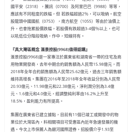
國平安（2318），騰訊（0700）及阿里巴巴（9988）等等，
應該有不同程度的跌幅，但 若跌幅超過2％，可以吸納。航空
股龍頭中國國航（0753），南方航空（1055）等由於油價上
升，也會拖累股價跌幅，若股價有跌超過3-4個％以上，也可
以吼低位分階段吸納，作中，短線持有。
『具大灣區概念 滙景控股(9968)值得認購』
滙景控股(9968)是一家專注於廣東省和湖南省一帶的住宅及商
用物業開發商，去年中期合約銷售額為人民幣15.98億元，而
2018年全年合約銷售額為人民幣25.62億元，過去三年銷售額
維持高增長。集團在2016年至2018年全年收益分別為人民幣
20.93億元、11.98億元和22.38億元，淨利潤分別為3.4億
元、1.6億元和4.0億元，經調整純利率由16.2%上升至
18.5%，盈利能力有所提高。
集團在廣東省已建立據點，目前有11個已竣工或開發中的物
業位於大灣區內，料相關項目可受惠區內近年急速發展的機
遇。今次上市保薦人為銀河國際證券，招股價介乎1.93至