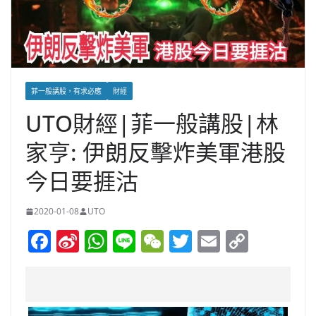
菲一般講股，有求必應
財經
UTO財經|菲一般講股|林
家亨: 伊朗反擊炸美軍港股
今日要捱沽
2020-01-08
UTO
F
Si
W
Li
W
T
E
C
a
n
h
n
e
w
m
o
c
a
at
e
C
itt
ai
p
e
W
s
h
er
l
y