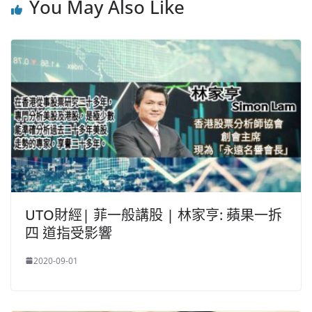
o
o
p
k
You May Also Like
k
UTO財經| 菲一般講股 | 林家亨: 蘋果一拆
四 道指受影響
2020-09-01