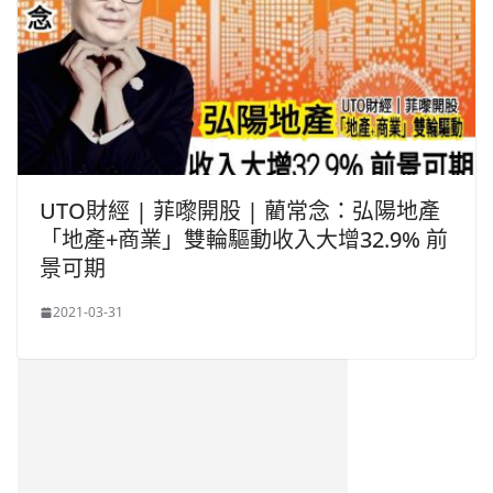
UTO財經 | 菲嚟開股 | 藺常念：弘陽地產
「地產+商業」雙輪驅動收入大增32.9% 前
景可期
2021-03-31