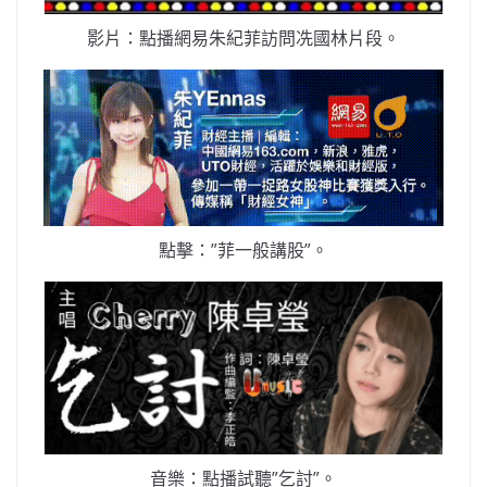
影片：點播網易朱紀菲訪問冼國林片段。
點擊：”菲一般講股”。
音樂：點播試聽”乞討”。