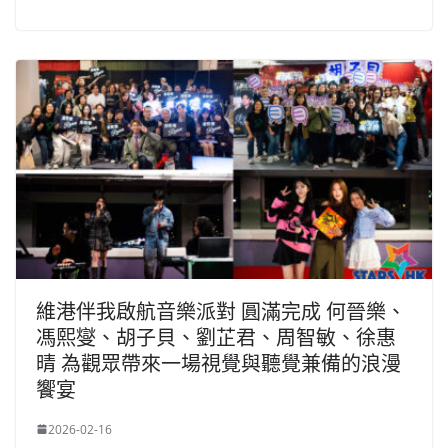
維港伴我啟航音樂派對 圓滿完成 何晉樂、
馮熙燮、胡子貝、劉芷君、周智敏、徐惠
晴 為觀眾帶來一場視覺與聽覺兼備的浪漫
饗宴
2026-02-16