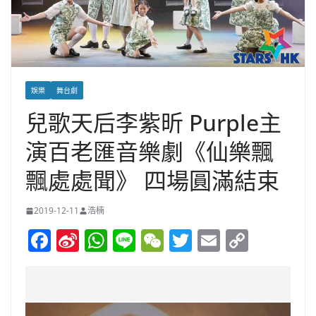
娛樂
舞台劇
兒歌天后李紫昕 Purple主
演百老匯音樂劇《仙樂飄
飄處處聞》 四場圓滿結束
2019-12-11
浩楠
F
Si
W
Li
W
T
E
C
a
n
h
n
e
w
m
o
c
a
at
e
C
itt
ai
p
e
W
s
h
er
l
y