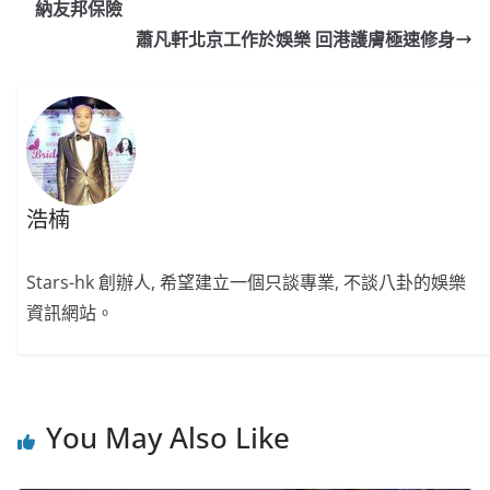
b
ei
A
at
Li
納友邦保險
o
b
p
n
蕭凡軒北京工作於娛樂 回港護膚極速修身
o
o
p
k
k
浩楠
Stars-hk 創辦人, 希望建立一個只談專業, 不談八卦的娛樂
資訊網站。
You May Also Like