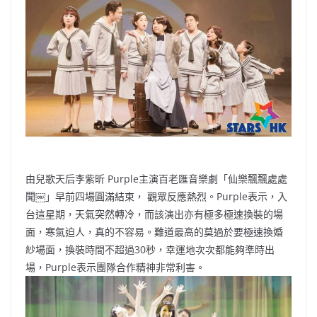
b
ei
A
at
Li
o
b
p
n
o
o
p
k
k
由兒歌天后李紫昕 Purple主演百老匯音樂劇「仙樂飄飄處處
聞￼」早前四場圓滿結束， 觀眾反應熱烈。Purple表示，入
台這星期，天氣突然轉冷，而該演出亦有極多極速換裝的場
面，寒氣迫人，真的不容易。難道最高的莫過於要極速換婚
紗場面，換裝時間不超過30秒，幸運地次次都能夠準時出
場，Purple表示團隊合作精神非常利害。