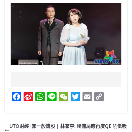
F
Si
W
Li
W
T
E
C
a
n
h
n
e
w
m
o
c
a
at
e
C
itt
ai
p
e
W
s
h
er
l
y
UTO財經|菲一般講股 | 林家亨: 聯儲局應再度QE 吼低吸