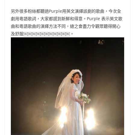
另外很多粉絲都聽過Purple用英文演繹該劇的歌曲，今次全
劇用粵語歌詞，大家都感到新鮮和得意。Purple 表示英文歌
曲和粵語歌曲的演繹方法不同，總之會盡力令觀眾聽得開心
及舒服￼￼￼￼￼￼￼￼￼￼￼。