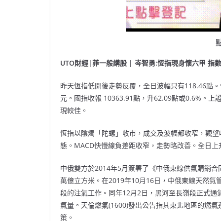
UTO財經|菲一般講股 | 岑智勇:恆指現身懷六甲 指
昨天恆指低開後走勢反覆，全日波幅只有
118.46
點。
元。國指收報
10363.91
點，升
62.09
點或
0.6%
。上
現較佳。
恆指以陰燭「陀螺」收市，成交及波幅都收窄，觀望
態。
MACD
快慢線負差距收窄，走勢略改善。全日上
中俄雙方於
2014
年
5
月簽署了《中俄東線供氣購銷合
萬億立方米。在
2019
年
10
月
16
日，中俄東線天然氣管
段的注氣工作。同年
12
月
2
日，黑河至長嶺段正式通
氣量。天倫燃氣
(1600)
發出公告指其東北地區的燃氣
策。