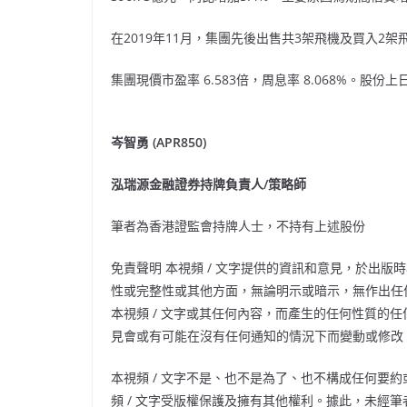
在
2019
年
11
月，集團先後出售共
3
架飛機及買入
2
架
集團現價市盈率
6.583
倍，周息率
8.068%
。股份上
岑智勇
(APR850)
泓瑞源金融證券持牌負責人
/
策略師
筆者為香港證監會持牌人士，不持有上述股份
免責聲明 本視頻
/
文字提供的資訊和意見，於出版時
性或完整性或其他方面，無論明示或暗示，無作出任
本視頻
/
文字或其任何內容，而產生的任何性質的任
見會或有可能在沒有任何通知的情況下而變動或修改
本視頻
/
文字不是、也不是為了、也不構成任何要約
頻
/
文字受版權保護及擁有其他權利。據此，未經筆