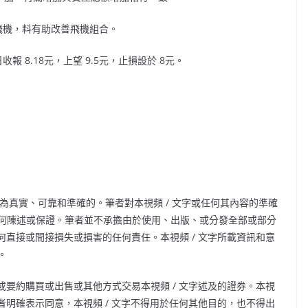
飛機，料有助改善飛機組合。
日收報
8.18
元，上望
9.5
元，止損設於
8
元。
為真實、可靠和準確的。筆者對本視頻
/
文字或任何其內容的準確
何陳述或保證。筆者並不承擔由於使用、出版、或分發全部或部分
何直接或間接損失或損害的任何責任。本視頻
/
文字所載資訊和意
。
或要約購買或出售或其他方式交易本視頻
/
文字述及的證券。本視
者明確表示同意，本視頻
/
文字不得用於任何其他目的，也不得出