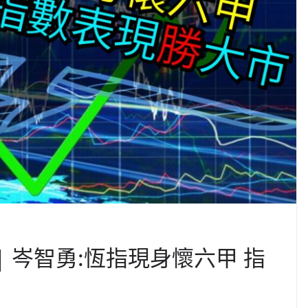
| 岑智勇:恆指現身懷六甲 指