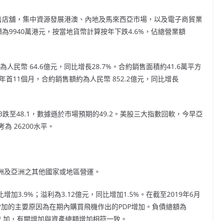
售店舖，集中資源發展港澳、內地及馬來西亞市場，以及電子商貿業
額為
9940
萬港元，按當地貨幣計算按年下跌
4.6%
，佔總營業額
為人民幣
64.6
億元，同比增長
28.7%
。合約銷售面積約
41.6
萬平方
年首
11
個月，合約銷售額約為人民幣
852.2
億元，同比增長
3
跌至
48.1
，數據遜於市場預期的
49.2
。美股三大指數回軟，今早亞
考為
26200
水平。
洲及亞洲之其他國家或地區營運。
比增加
3.9%
；溢利為
3.12
億元，同比增加
1.5%
。在截至
2019
年
6
月
增加的主要原因為在期內購買飛機作出的
PDP
增加。負債總額為
 加，有關增加與資產總額增加相符一致。