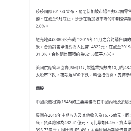
莎莎國際
(0178)
宣布，關閉新加坡市場全數
22
間零
務。在截至
9
月底止，莎莎在新加坡市場的中期營業
2.8%
。
龍光地產
(3380)
公布截至
2019
年
11
月之合約銷售額約
米，合約銷售單價約為人民幣
14822
元。在截至
2019
31.3%
，合約銷售面積約為
621.8
萬平方米。
美國供應管理協會
(ISM)11
月製造業指數由
10
月的
48.
太股市下跌，夜期及
ADR
下跌，料恆指低開，支持參
個股
中國飛機租賃
(1848)
的主要業務為在中國內地及於歐
集團在
2019
年中期收入及其他收入為
16.75
億元，同
底，資產總額為
432.41
億元，同比增加
4.4%
。資產
396.73
億元，同比增加
5.4%
，主要原因為期間借貸增