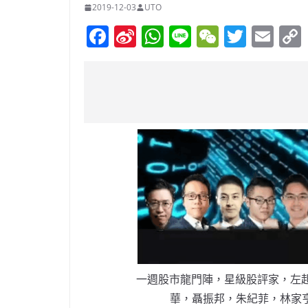
2019-12-03
UTO
F
Si
W
Li
W
T
E
a
n
h
n
e
w
m
c
a
at
e
C
itt
ai
e
W
s
h
er
l
b
ei
A
at
o
b
p
o
o
p
k
一週股市龍門陣，星級股評家，左起
華，聶振邦，朱紀菲，林家亨