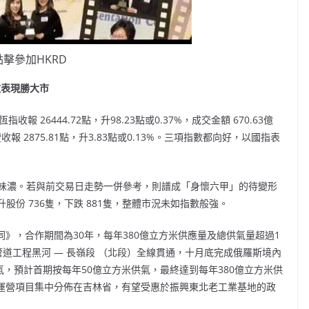
點擊參加HKRD
數表現勝大市
恆指收報
26444.72
點，升
98.23
點或
0.37%
，成交金額
670.63
億
證收報
2875.81
點，升
3.83
點或
0.13%
。三項指數都向好，以國指表
味濃。若與前交易日走勢一併參考，則譜成「身懷六甲」的待變形
升股份
736
隻，下跌
881
隻，整體市況未如指數般強。
同》，合作期間為
30
年，每年
380
億立方米供應量及總供氣量超過
1
道工程黑河 — 長嶺段 （北段）全線貫通，十月底完成俄羅斯境內
氣，預計首期按每年
50
億立方米供氣，最終達到每年
380
億立方米供
運營項目集中分佈在吉林省，有望受惠於振興東北老工業基地的政