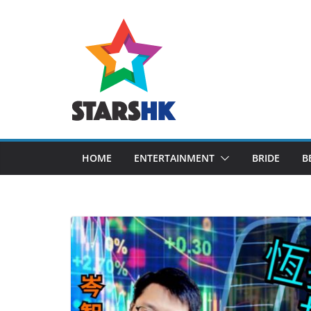
Skip
to
content
HOME
ENTERTAINMENT
BRIDE
B