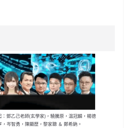
C
o
p
y
Li
n
k
：鄧乙己老師(玄學家)，驍騰原，温冠麟，楊德
，岑智勇，陳顯歴，黎家聰 ＆ 鄭希鈉。