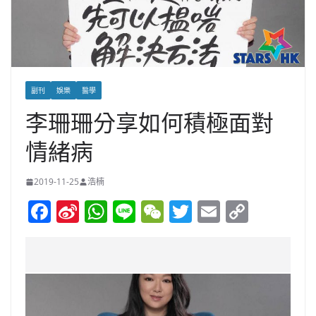
副刊
娛樂
醫學
李珊珊分享如何積極面對
情緒病
2019-11-25
浩楠
F
Si
W
Li
W
T
E
C
a
n
h
n
e
w
m
o
c
a
at
e
C
itt
ai
p
e
W
s
h
er
l
y
b
ei
A
at
Li