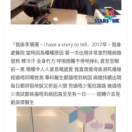
「我係李珊珊，I have a story to tell… 2017年，我身
處醫院 當時因為種種原因 第⼀次出現非常激烈嘅病徵
發熱 標冷汗 全身冇力 呼吸困難不停地掙扎 直⾄至眼
前⼀黑 嗰種令⼈人窒息嘅感覺 我直頭覺得係瀕死邊緣
經過唔同嘅檢測 專科醫生都搵唔到病因 病徵持續出現
每日都徘徊地獄⼜折返⼈間 兜過唔少冤枉路路 做過唔
少測試都係搵唔到病因直⾄至有⼀日⋯⋯ 經轉介去⾒
劉英傑醫⽣