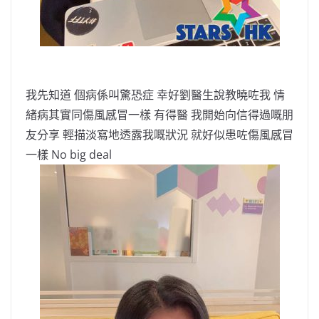
我先知道 個病係叫驚恐症 幸好劉醫⽣說教曉咗我 情
緒病其實同傷⾵感冒⼀樣 有得醫 我開始向信得過嘅朋
友分享 輕描淡寫地透露我嘅狀況 就好似患咗傷⾵感冒
⼀樣 No big deal