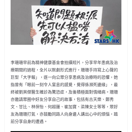
o
b
p
n
o
o
p
k
k
李珊珊早前為精神健康基金會拍攝短片，分享早年患病及治
療期間的過程，全片以默劇形式進行，珊珊手持寫上心聲的
巨型「大字報」，逐一向公眾分享患病及治療時的恐懼，她
指曾有「眼前一刻令人窒息的感覺，覺得係瀕死邊緣」，最
終被劉英傑醫⽣確診為驚恐症，及後積極面對情緒病。珊珊
亦邀請眾圈中好友分享自己的故事，包括有古天樂、鄭秀
文、甘比、林保怡、何超蓮、崔加寶、梁陳女士等等，眾好
友為珊珊打氣，亦鼓勵同路人向身邊人講出心中的煩惱，踏
前分享自身的遭遇。