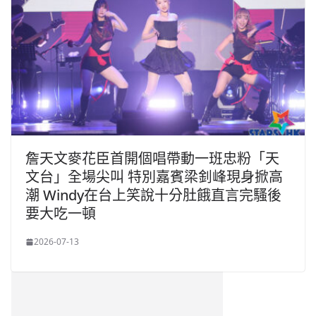
詹天文麥花臣首開個唱帶動一班忠粉「天
文台」全場尖叫 特別嘉賓梁釗峰現身掀高
潮 Windy在台上笑說十分肚餓直言完騷後
要大吃一頓
2026-07-13