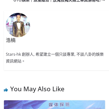
UTO娛樂｜浪漫婚活｜放寬按揭夫婦上車真係易咗?
o
b
p
n
o
o
p
k
k
浩楠
Stars-hk 創辦人, 希望建立一個只談專業, 不談八卦的娛樂
資訊網站。
You May Also Like