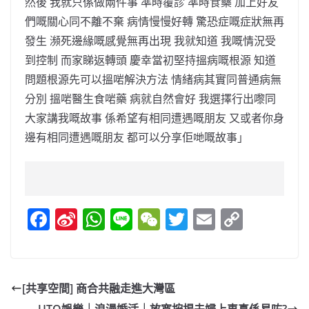
然後 我就只係做兩件事 準時覆診 準時食藥 加上好友
們嘅關⼼同不離不棄 病情慢慢好轉 驚恐症嘅症狀無再
發生 瀕死邊緣嘅感覺無再出現 我就知道 我嘅情況受
到控制 而家睇返轉頭 慶幸當初堅持搵病嘅根源 知道
問題根源先可以搵啱解決⽅法 情緒病其實同普通病無
分別 搵啱醫⽣⻝啱藥 病就⾃然會好 我選擇行出嚟同
⼤家講我嘅故事 係希望有相同遭遇嘅朋友 又或者你身
邊有相同遭遇嘅朋友 都可以分享佢哋嘅故事」
F
Si
W
Li
W
T
E
C
a
n
h
n
e
w
m
o
c
a
at
e
C
itt
ai
p
e
W
s
h
er
l
y
[共享空間] 商合共融走進大灣區
b
ei
A
at
Li