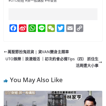
#UTO財經 #菲一般講股 #岑智勇
F
Si
W
Li
W
T
E
C
a
n
h
n
e
w
m
o
c
a
at
e
C
itt
ai
p
e
W
s
h
er
l
y
萬聖節扮鬼送貨 | 貨VAN變身主題車
b
ei
A
at
Li
UTO娛樂｜浪漫婚活 ｜初次約會必備Tips（四） 抓住生
o
b
p
n
活周遭大小事
o
o
p
k
You May Also Like
k