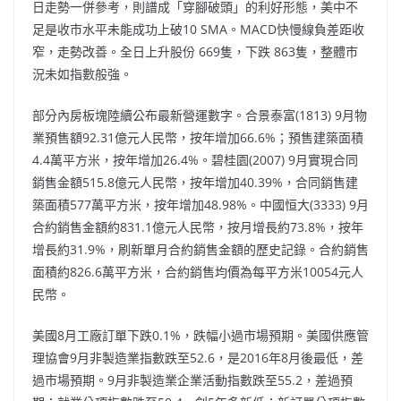
日走勢一併參考，則譜成「穿腳破頭」的利好形態，美中不
足是收市水平未能成功上破10 SMA。MACD快慢線負差距收
窄，走勢改善。全日上升股份 669隻，下跌 863隻，整體市
況未如指數般強。
部分內房板塊陸續公布最新營運數字。合景泰富(1813) 9月物
業預售額92.31億元人民幣，按年增加66.6%；預售建築面積
4.4萬平方米，按年增加26.4%。碧桂園(2007) 9月實現合同
銷售金額515.8億元人民幣，按年增加40.39%，合同銷售建
築面積577萬平方米，按年增加48.98%。中國恒大(3333) 9月
合約銷售金額約831.1億元人民幣，按月增長約73.8%，按年
增長約31.9%，刷新單月合約銷售金額的歷史記錄。合約銷售
面積約826.6萬平方米，合約銷售均價為每平方米10054元人
民幣。
美國8月工廠訂單下跌0.1%，跌幅小過市場預期。美國供應管
理協會9月非製造業指數跌至52.6，是2016年8月後最低，差
過市場預期。9月非製造業企業活動指數跌至55.2，差過預