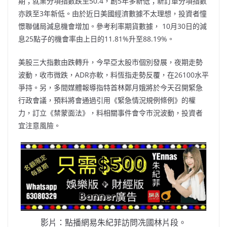
期；就業分項指數跌至50.4，創5年多新低；新訂單分項指數
亦跌至3年新低。由於近日美國經濟數據不太理想，投資者憧
憬聯儲局減息機會增加。參考利率期貨數據， 10月30日的減
息25點子的機會率由上日的11.81%升至88.19%。
美股三大指數由跌轉升，今早亞太股市個別發展，夜期走勢
波動，收市微跌，ADR亦軟，料恆指走勢反覆，在26100水平
爭持。另，多間媒體報導指特首林鄭月娥將於今天召開緊急
行政會議，預料將會通過引用《緊急情況規例條例》的權
力，訂立《禁蒙面法》，料相關事件會令市況波動，投資者
宜注意風險。
影片：點播網易朱紀菲訪問冼國林片段。