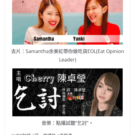
去片：Samantha余美虹帶你做吃貨EOL(Eat Opinion
Leader)
音樂：點播試聽”乞討”。