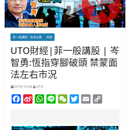
菲一般講股，有求必應
財經
UTO財經|菲一般講股 | 岑
智勇:恆指穿腳破頭 禁蒙面
法左右市況
2019-10-04
UTO
F
Si
W
Li
W
T
E
C
a
n
h
n
e
w
m
o
c
a
at
e
C
itt
ai
p
e
W
s
h
er
l
y