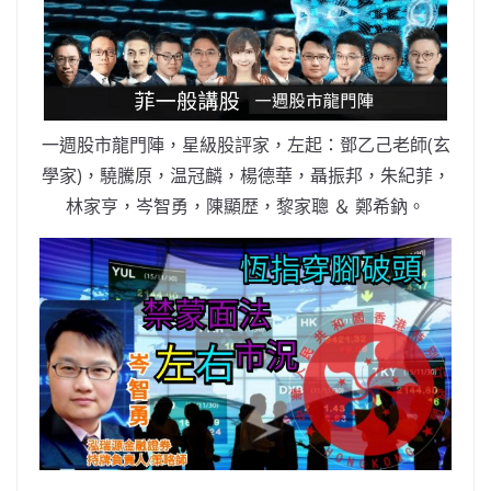
b
ei
A
at
Li
o
b
p
n
o
o
p
k
k
一週股市龍門陣，星級股評家，左起：鄧乙己老師(玄
學家)，驍騰原，温冠麟，楊德華，聶振邦，朱紀菲，
林家亨，岑智勇，陳顯歴，黎家聰 ＆ 鄭希鈉。