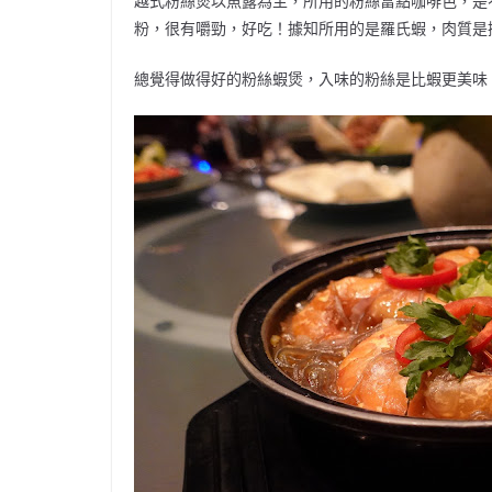
越式粉絲煲以魚露為主，所用的粉絲富點咖啡色，是
粉，很有嚼勁，好吃！據知所用的是羅氏蝦，肉質是
總覺得做得好的粉絲蝦煲，入味的粉絲是比蝦更美味