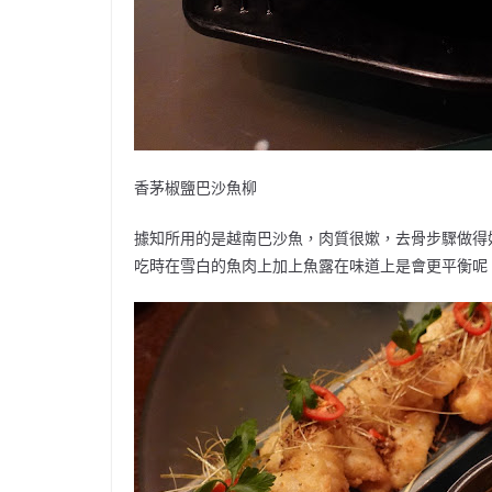
香茅椒鹽巴沙魚柳
據知所用的是越南巴沙魚，肉質很嫰，去骨步驟做得
吃時在雪白的魚肉上加上魚露在味道上是會更平衡呢