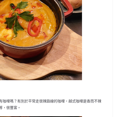
有咖哩嗎？有別於平常走很辣路線的咖哩，越式咖哩是香而不辣
等，很豐富。