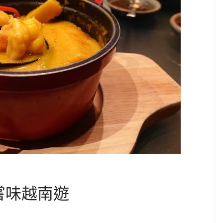
嘗味越南遊