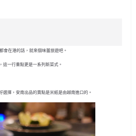
C
o
p
y
Li
近都會在港的話，就來個味蕾旅遊吧。
n
k
，這一行重點更是一系列新菜式。
好選擇，安南出品的賣點是米紙是由越南進口的。