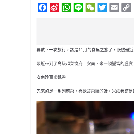
F
Si
W
Li
W
T
E
a
n
h
n
e
w
m
c
a
at
e
C
itt
ai
e
W
s
h
er
l
b
ei
A
at
要數下一次旅行，該是11月的峇里之旅了，既然最
o
b
p
o
o
p
最近來到了高級越菜食府—安南，來一頓豐富的盛宴
k
安南珍寶米紙卷
先來的是一系列前菜，喜歡蔬菜類的話，米紙卷該是