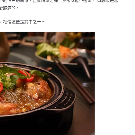
不經漂白的關係，盡收精華之餘，沙嗲味道不過重。 口感似是薯
挺飽滿的。
，相信這便是其中之一。