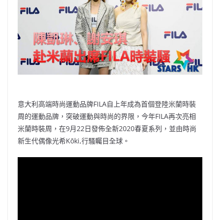
o
b
p
n
o
o
p
k
k
意大利高端時尚運動品牌FILA自上年成為首個登陸米蘭時裝
周的運動品牌，突破運動與時尚的界限，今年FILA再次亮相
米蘭時裝周，在9月22日發佈全新2020春夏系列，並由時尚
新生代偶像光希Kōki,行騷矚目全球。