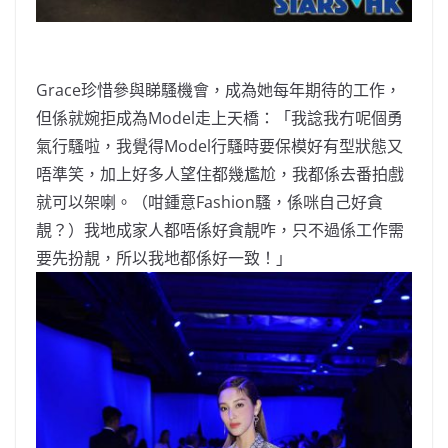
Grace珍惜參與睇騷機會，成為她每年期待的工作，
但係就婉拒成為Model走上天橋：「我諗我冇呢個勇
氣行騷啦，我覺得Model行騷時要保模好有型狀態又
唔準笑，加上好多人望住都幾尷尬，我都係去番拍戲
就可以架喇。（咁鍾意Fashion騷，係咪自己好貪
靚？）我地成家人都唔係好貪靚咋，只不過係工作需
要先扮靚，所以我地都係好一致！」