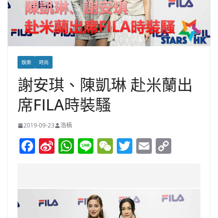
娛樂
時尚
謝安琪、陳凱琳 赴米蘭出
席FILA時裝騷
2019-09-23
浩楠
F
Si
W
Li
W
T
E
C
a
n
h
n
e
w
m
o
c
a
at
e
C
itt
ai
p
e
W
s
h
er
l
y
b
ei
A
at
Li