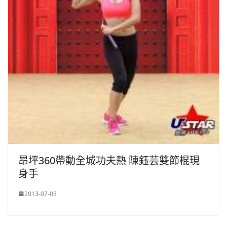
昂坪360帶動全城功夫熱 陳鈺芸雙節棍現
身手
2013-07-03