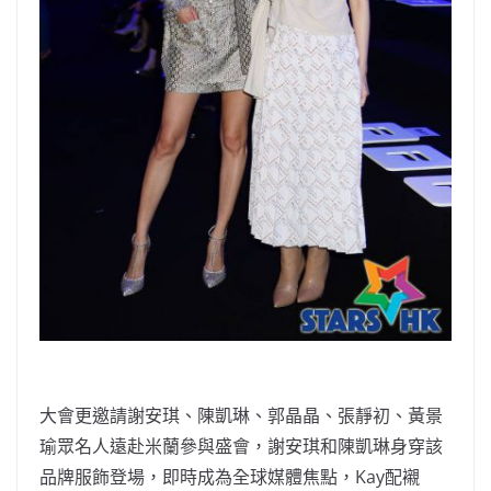
大會更邀請謝安琪、陳凱琳、郭晶晶、張靜初、黃景
瑜眾名人遠赴米蘭參與盛會，謝安琪和陳凱琳身穿該
品牌服飾登場，即時成為全球媒體焦點，Kay配襯