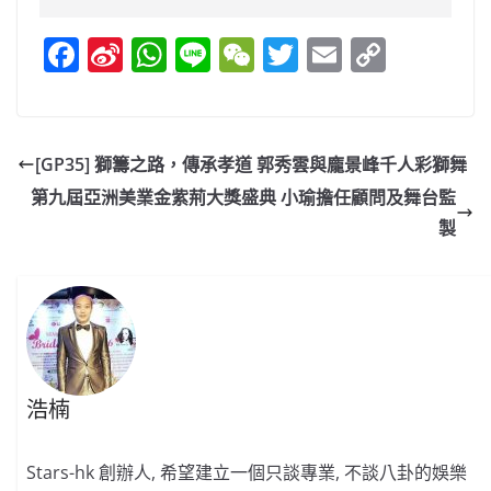
F
Si
W
Li
W
T
E
C
a
n
h
n
e
w
m
o
c
a
at
e
C
itt
ai
p
e
W
s
h
er
l
y
[GP35] 獅籌之路，傳承孝道 郭秀雲與龐景峰千人彩獅舞
b
ei
A
at
Li
第九屆亞洲美業金紫荊大獎盛典 小瑜擔任顧問及舞台監
o
b
p
n
製
o
o
p
k
k
浩楠
Stars-hk 創辦人, 希望建立一個只談專業, 不談八卦的娛樂