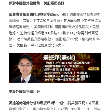
停對中國額外徵關稅 美股乘勢造好
國農證券董事總經理林家亨(Simon)
指上週末美國特朗普與中
國國家主席習近平在G20會議會面，雙方同意就中美貿易協議
繼續磋商談判， 美國暫停對中國再額加徵收貨品關稅，美股
造好， 道指曾經升超過200多點， 標普500指數再創新高紀
錄。 收市時美股升勢略收斂， 道指報升117點，納指報升84
點。 美國長，中，短債息變化不大。
美股外圍氣氛傾利好
富途證券證券分析師聶振邦 (聶Sir)
指出從美股表現，外圍氣
氛傾向利好，三項指數均見上升，介乎0.28%至0.58%，其中