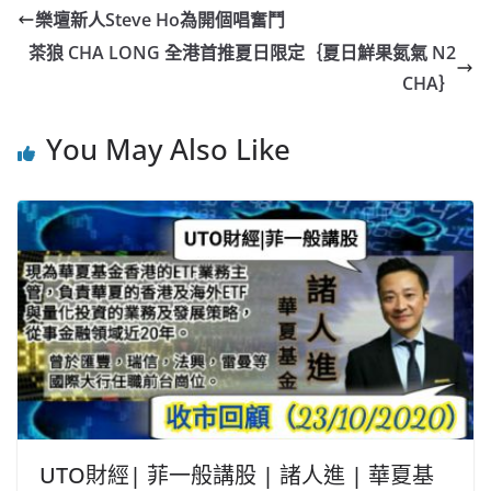
e
W
s
h
er
l
y
樂壇新人Steve Ho為開個唱奮鬥
b
ei
A
at
Li
茶狼 CHA LONG 全港首推夏日限定｛夏日鮮果氮氣 N2
o
b
p
n
CHA｝
o
o
p
k
You May Also Like
k
UTO財經| 菲一般講股 | 諸人進 | 華夏基