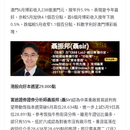
澳門
6
月博彩收入
238
億澳門元，按年升
5.9%
，表現是今年最
好，亦較
5
月加快
4.1
個百分點。首
6
個月博彩收入按年下跌
0.5%
，跌幅較
5
月收窄
1.1
個百分點。料數字利好澳門博彩板
塊。
港股向好本週望29,000點
富途證券證券分析師聶振邦 (聶Sir)
認為中美重啟貿易談判有
望帶動恆指本週突破6月高位28,634點，進一步上試5月9日高
位28,891點。參考恆指牛熊街貨分佈，雖見牛證佔比偏多，
卻只有55%，低於六成認為對後市沒有啟示性。重貨區落在
收回位介乎28,638至28,699點的熊證，即只要本周二 (7月2