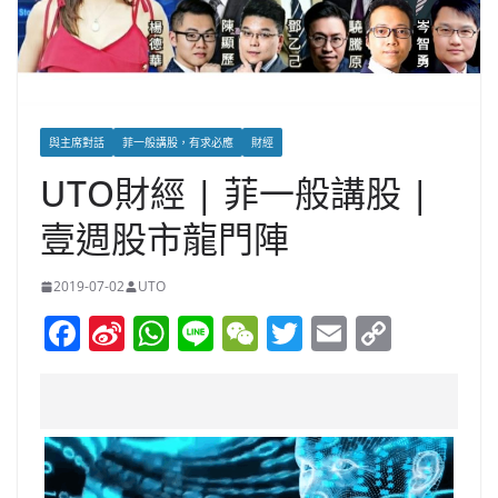
與主席對話
菲一般講股，有求必應
財經
UTO財經 | 菲一般講股 |
壹週股市龍門陣
2019-07-02
UTO
F
Si
W
Li
W
T
E
C
a
n
h
n
e
w
m
o
c
a
at
e
C
itt
ai
p
e
W
s
h
er
l
y
b
ei
A
at
Li