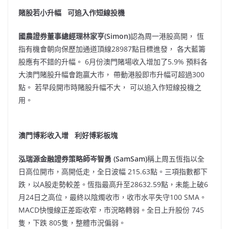
賭股若小升幅 可追入作短線投機
國農證券董事總經理林家亨(Simon)
認為周一港股高開， 恆
指有機會朝向保歷加通道頂線28987點目標進發， 各大藍籌
股應有不錯的升幅。 6月份澳門賭場收入增加了5.9% 預料各
大澳門賭股升幅會跑贏大市， 帶動港股即市升幅可超過300
點。 若早段開市時賭股升幅不大， 可以追入作短線投機之
用。
澳門博彩收入增 利好博彩板塊
泓瑞源金融證券策略師岑智勇 (SamSam)
稱上周五恆指以全
日高位開市，高開低走，全日波幅
215.63
點。三項指數都下
跌，以
A
股走勢較差。恆指最高升至
28632.59
點，未能上破
6
月
24
日之高位，最終以陰燭收市，收市水平失守
100 SMA
。
MACD
快慢線正差距收窄，市況略轉弱。全日上升股份
745
隻，下跌
805
隻，整體市況偏弱。