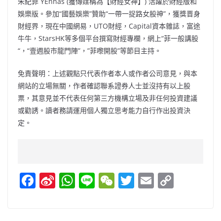
朱紀菲 YEnnas (獲傳媒稱為【財經女神】) 活躍於財經版和
娛樂版。參加“國藝娛樂”贊助“一帶一捉路女股神”，獲獎晋身
財經界，現在中國網易，UTO財經，Capital資本雜誌，富途
牛牛，StarsHK等多個平台撰寫財經專欄，網上“菲一般講股
“，“壹週股市龍門陣”，”菲嚟開股”等節目主持。
免責聲明：上述觀點只代表作者本人或作者公司意見，與本
網站的立場無關，作者確認聯系證券人士並沒持有以上股
票，其意見並不代表任何第三方機構立場及非任何投資建議
或勸誘。讀者務請運用個人獨立思考能力自行作出投資決
定。
F
Si
W
Li
W
T
E
C
a
n
h
n
e
w
m
o
c
a
at
e
C
itt
ai
p