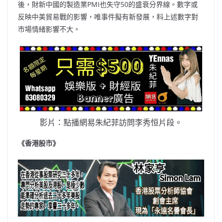
後，財新中國的製造業
PMI
也失守
50
的盛衰分界線。數字或
反映中美貿易戰的影響，唯事件擬有新發展，料上述數字對
市場情緒影響不大。
影片：點播網易朱紀菲訪問李秀恒片段。
《香港股市》