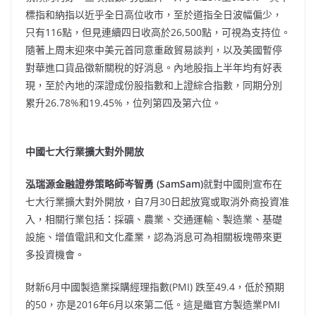
標指和納指以近乎全日高位收市，至於道指全日波幅偏少，
只有116點，但見連續四日收高於26,500點，可視為支持位。
隨著上周末迎來中美元首同意重啟貿易談判，以及美國暫停
對華進口貨品徵新關稅的好消息。內地股指上半年均有好表
現，至於內地的深證成份股指數和上證綜合指數，同期分別
累升26.78%和19.45%，位列第四及第六位。
中國七大行業擴大對外開放
泓瑞源金融證券策略師岑智勇 (SamSam)
就對中國則宣布在
七大行業擴大對外開放，自
7
月
30
日起放寬或取消外商投資准
入，相關行業包括：採礦、農業、交通運輸、製造業、基礎
設施、增值電訊和文化產業，認為消息可為相關板塊帶來更
多投資機會。
財新
6
月中國製造業採購經理指數
(PMI)
跌至
49.4
，低於預期
的
50
，亦是
2016
年
6
月以來第二低。這是繼官方製造業
PMI