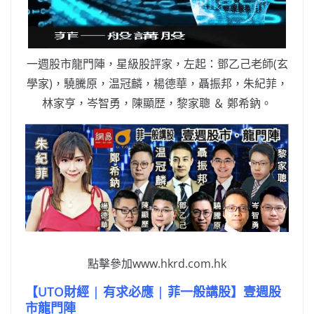
o
b
p
n
o
o
p
k
k
一週股市龍門陣，星級股評家，左起：鄧乙己老師(玄
學家)，驍騰原，温冠麟，楊德華，聶振邦，朱紀菲，
林家亨，岑智勇，陳顯歴，黎家聰 ＆ 鄭希鈉。
點擊參加www.hkrd.com.hk
【UTO財經 | 有求必應 | 菲一般講股】壹週股
市龍門陣