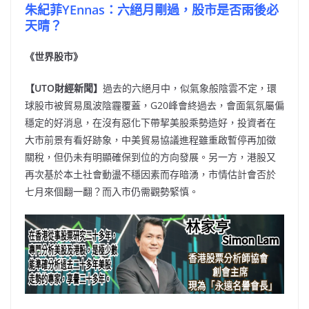
朱紀菲YEnnas
：
六絕月剛過，股市是否雨後必
天晴？
《世界股市》
【UTO財經新聞】
過去的六絕月中，似氣象般陰雲不定，環
球股市被貿易風波陰霾覆蓋，G20峰會終過去，會面氣氛屬偏
穩定的好消息，在沒有惡化下帶挈美股乘勢造好，投資者在
大市前景有看好跡象，中美貿易協議進程雖重啟暫停再加徵
關稅，但仍未有明顯確保到位的方向發展。另一方，港股又
再次基於本土社會動盪不穩因素而存暗湧，市情估計會否於
七月來個翻一翻？而入市仍需觀勢緊慎。