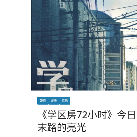
報導
娛樂
電影
《学区房72小时》今
末路的亮光