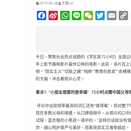
2019-06-28
大猫cat
F
Si
W
Li
W
T
E
a
n
h
n
e
w
m
c
a
at
e
C
itt
ai
e
W
s
h
er
l
b
ei
A
at
今日，聚焦社会热点话题的《学区房72小时》全国公
o
b
p
年上影节展映影片最快公映的电影。此前，该片在上
o
o
p
频，“现实主义”“切肤之痛”“纯粹”“教育的悲哀”“赤
k
的大脑，冲击着观众心灵。
看点1: “小朋友想要的是幸福” 72小时点醒中国父
评论中出现频率最高的词汇还有“值得看”，但对整个
现在多数父母的境遇。从口碑视频中，从观众的口中
试探。蓝衣服的小男孩一语中的，“这样的话就没有
奈，细心呵护尊严与美好，而客观现实又难免尴尬。