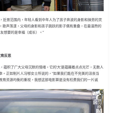
户，近景范围内，年轻人看到中年人为了孩子奔波的身影和操劳的灵
，歌声荡漾，父母的身影和孩子跳跃的影子偶有重叠，在最温煦的
友想要的是幸福（成长）。”
教育反思
，蕴积了广大父母沉默的情绪，它的‘大’是蕴藉着点点光芒，无数人
幸。正如制片人冯郇女士所说的，“如果我们能在不完美的沮丧当
教育资源均衡的重视，我想这部电影算是没有枉费我们的一片诚