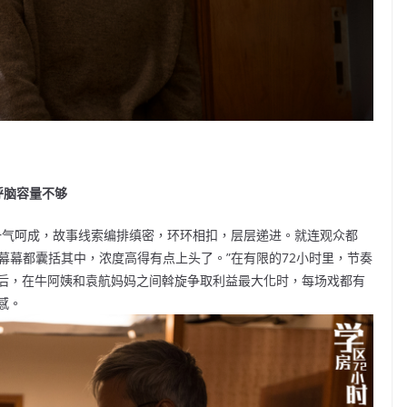
呼脑容量不够
一气呵成，故事线索编排缜密，环环相扣，层层递进。就连观众都
一幕幕都囊括其中，浓度高得有点上头了。”在有限的72小时里，节奏
后，在牛阿姨和袁航妈妈之间斡旋争取利益最大化时，每场戏都有
感。