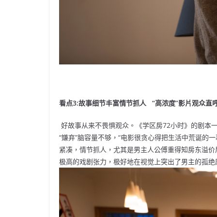
看点3:故事细节丰富情节抓人 “高浓度”影片观众直
好故事从来不畏惧观众。《学区房72小时》的剧本
“嫌弃”脑容量不够，“电影很贪心得把生活中荒诞的
紧凑，情节抓人，尤其是男主人公傅重得知房东溢价
极高的戏剧张力，极好地在视觉上突出了男主的孤绝