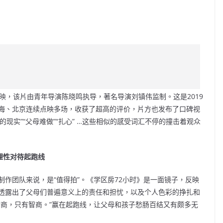
C
o
p
y
Li
映，该片由青年导演陈晓鸣执导，著名导演刘镇伟监制。这是2019
n
海、北京连续点映多场，收获了超高的评价，片方也发布了口碑视
k
裸裸的现实”“父母难做”“扎心” …这些相似的感受词汇不停的撞击着观众
母理性对待起跑线
制作团队来说，是“值得拍”。《学区房72小时》是一面镜子，反映
透露出了父母们普遍意义上的责任和担忧，以及个人色彩的挣扎和
情商，只有智商。”赢在起跑线，让父母和孩子愁肠百结又有颇多无