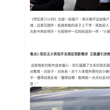
《学区房72小时》也是一扇窗户，观众推开这扇窗
魂；远景范围外，街道奔跑的孩子上下学，笑脸迎人
光影中奔赴明天。与视频中一位妈妈说的一样，“小朋
看点2:现实主义表现手法满足观影需求 正能量引发
这部电影的制作成本偏小，但它蕴藏了太多的现实面
对教育、对孩子、对未来、对个人体悟所寄托的小确
中，懂得自我反省，懂得自嘲，能唤起一点点社会对
意。”