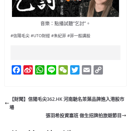
音樂：點播試聽”乞討”。
#信陽毛尖 #UTO財經 #朱紀菲 #菲一般講股
F
Si
W
Li
W
T
E
C
a
n
h
n
e
w
m
o
c
a
at
e
C
itt
ai
p
e
W
s
h
er
l
y
【財聞】信陽毛尖362.HK 河南馳名茶葉品牌進入港股市
b
ei
A
at
Li
場
o
b
p
n
張羽希投資塞班 做生招牌拍旅遊節目
o
o
p
k