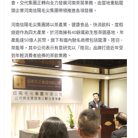
會，交代集團正轉向全力發展河南茶葉業務，由當地重點龍
頭企業河南信陽毛尖集團帶領推進各項發展。
河南信陽毛尖集團將以茶產業、健康食品、快消飲料、度假
旅遊作為四大產業，於河南擁有40餘萬畝生態茶園基地，年
產能達50億人民幣。旗下有國內馳名商標包括龍潭、陸羽、
茶能等。其中公司表示有意研究以「陸羽」品牌打造近年受
到年輕消費者追捧的茶飲業務。