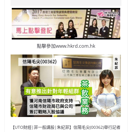
e
W
s
h
er
l
y
b
ei
A
at
Li
o
b
p
n
o
o
p
k
k
點擊參加www.hkrd.com.hk
【UTO財經|菲一般講股|朱紀菲】信陽毛尖(00362)舉行記者