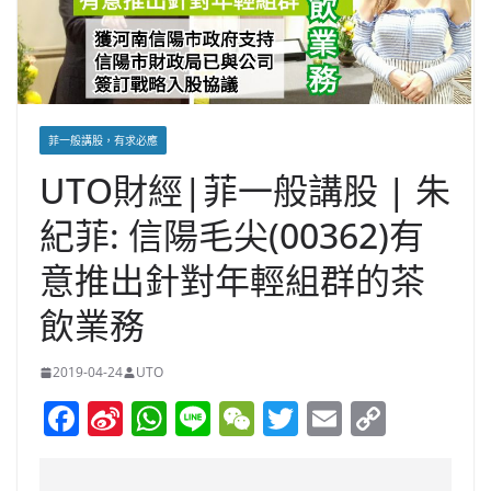
菲一般講股，有求必應
UTO財經|菲一般講股 | 朱
紀菲: 信陽毛尖(00362)有
意推出針對年輕組群的茶
飲業務
2019-04-24
UTO
F
Si
W
Li
W
T
E
C
a
n
h
n
e
w
m
o
c
a
at
e
C
itt
ai
p