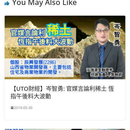
You May Also Like
k
【UTO財經】岑智勇: 官媒言論利稀土 恆
指午後料大波動
2019-05-30