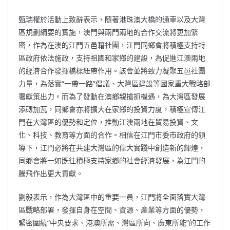
甄瑞權於活動上致辭表示，隨著港珠澳大橋的通車以及大灣
區規劃綱要的實施，澳門與兩門兩地的合作交流將更加緊
密，作為在澳的江門五邑籍社團，江門同鄉會將積極支持特
區政府依法施政，支持祖國和家鄉的建設，為促進江澳兩地
的經濟合作發揮橋樑紐帶作用。該會並將致力凝聚五邑社團
力量，為落實“一帶一路”倡議、大灣區建設等國家重大戰略部
署獻策出力。而為了發動在澳鄉親搶抓機遇，為大灣區發展
添磚加瓦，同鄉會亦將擴大在家鄉的投資力度，積極宣傳江
門在大灣區的優勢和定位，推動江澳兩地在貿易投資、文
化、科技、教育等方面的合作。相信在江門市委市政府的領
導下，江門必將在共建大灣區的偉大實踐中創造新的輝煌，
同鄉會將一如既往積極支持家鄉的社會經濟發展，為江門的
騰飛作出更大貢獻。
劉毅表示，作為大灣區中的重要一員，江門將全面落實大灣
區戰略部署，發揮自身在空間、資源、產業等方面的優勢，
緊密圍繞“中央要求、港澳所需、灣區所向、廣東所能”的工作