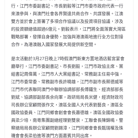
b
ei
A
at
Li
行，江門市委副書記、市長劉毅等江門市委市政府代表一行
o
b
p
n
來澳參與，與澳門社會各界賢達共商合作、共謀發展。江澳
雙方並於會上簽署了多項合作協議以及投資項目協議，涉及
o
o
p
k
的投資額總值超過6億元。劉毅表示，江門將全面落實大灣區
k
戰略部署，發揮自身優勢，加強與港澳兩地進行全方位對接
合作，為港澳融入國家發展大局提供新空間。
是次活動於3月27日晚上7時假澳門新東方置地酒店藍宮宴會
廳舉行，江門市委副書記、市長劉毅，江門市政協主席、黨
組書記周偉萬，江門市人大黨組書記、常務副主任易中強，
江門市委常委、常務副市長許曉雄，江門市副市長蔡德威等
江門市代表聯同澳門中聯辦協調部部長傅鐵生、經濟部部長
劉斌、協調部副部長余向軍，政研局局長米健，經濟財政司
司長辦公室顧問張作文，澳區全國人大代表劉藝良，澳區全
國政協委員、江門同鄉會創會會長蕭德雄，澳區全國政協委
員梁少培，南粵集團副總經理劉雙泉，工聯會長陳錦鳴，警
察總局局長辦公室顧問劉錫漳，江門同鄉會會長甄瑞權及珠
璣會會長梁伯進等澳門方面嘉賓共同出席。