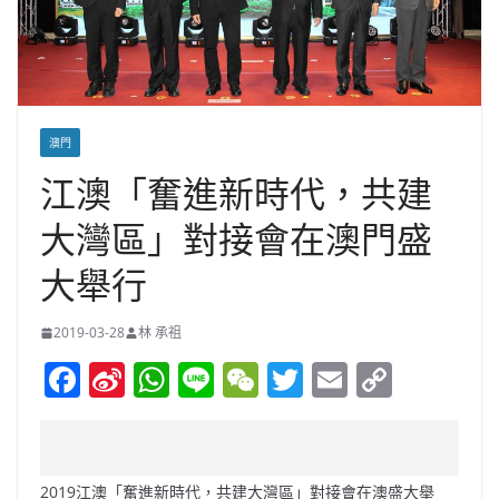
澳門
江澳「奮進新時代，共建
大灣區」對接會在澳門盛
大舉行
2019-03-28
林 承祖
F
Si
W
Li
W
T
E
C
a
n
h
n
e
w
m
o
c
a
at
e
C
itt
ai
p
e
W
s
h
er
l
y
2019江澳「奮進新時代，共建大灣區」對接會在澳盛大舉