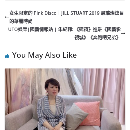
c
a
at
e
C
itt
ai
p
e
W
s
h
er
l
y
女生限定的 Pink Disco｜JILL STUART 2019 最璀璨炫目
b
ei
A
at
Li
的華麗時尚
o
b
p
n
UTO娛樂|國藝情報站 | 朱紀菲: 《延禧》進駐《國藝影
o
o
p
k
視城》《奔跑吧兄弟》
k
You May Also Like