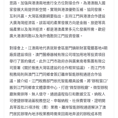
思路，加強與港澳兩地進行全方位對接合作，為港澳融入國
家發展大局提供新空間，實現與港澳優勢互補、協同發展、
互利共贏。大灣區規劃綱要指出，支持江門與港澳合作建設
大廣海灣經濟區，該區域的產業發展方向是金融、旅遊等高
端產業以及海洋經濟，都是港澳產業多元化發展所需，歡迎
廣大港澳同胞以及海外僑胞到江門投資發展。
對接會上，江澳兩地代表就新會區崖門鎮新財富電鍍基地4期
廠房建設項目、澳門醫療器械有限公司增加用地等投資項目
舉行了簽約儀式，此外江門市政府亦與廣東南粵集團有限公
司簽署《關於推進大灣區建設的合作框架協議》，而江門市
稅務局則與澳門江門同鄉會簽訂離岸智能辦稅通道合作協
議。據介紹，江門稅務部門依托智能櫃員設備，將“辦稅窗口”
搬到江門同鄉會文體康樂中心，打造“微型辦稅廳”。微型辦稅
廳無需排隊、無人值守，通過遠程指引和數據交互，納稅人
可便捷辦理涵蓋稅務登記、申報納稅、社保費管理、證明開
具等首批25項涉稅（費）業務。離岸智能辦稅通道解決了澳
門居民辦理內地涉稅業務時需來回兩地奔波的辦稅成本問