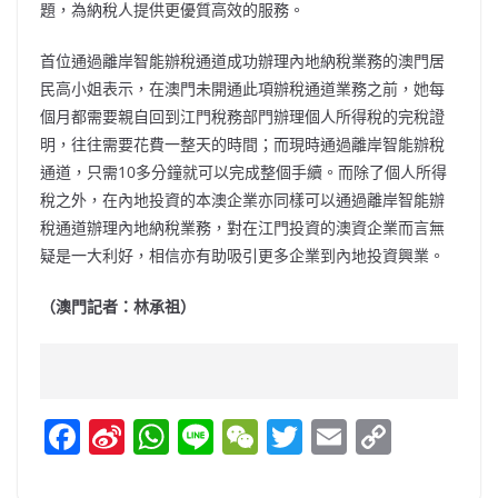
題，為納稅人提供更優質高效的服務。
首位通過離岸智能辦稅通道成功辦理內地納稅業務的澳門居
民高小姐表示，在澳門未開通此項辦稅通道業務之前，她每
個月都需要親自回到江門稅務部門辦理個人所得稅的完稅證
明，往往需要花費一整天的時間；而現時通過離岸智能辦稅
通道，只需10多分鐘就可以完成整個手續。而除了個人所得
稅之外，在內地投資的本澳企業亦同樣可以通過離岸智能辦
稅通道辦理內地納稅業務，對在江門投資的澳資企業而言無
疑是一大利好，相信亦有助吸引更多企業到內地投資興業。
（澳門記者：林承祖）
F
Si
W
Li
W
T
E
C
a
n
h
n
e
w
m
o