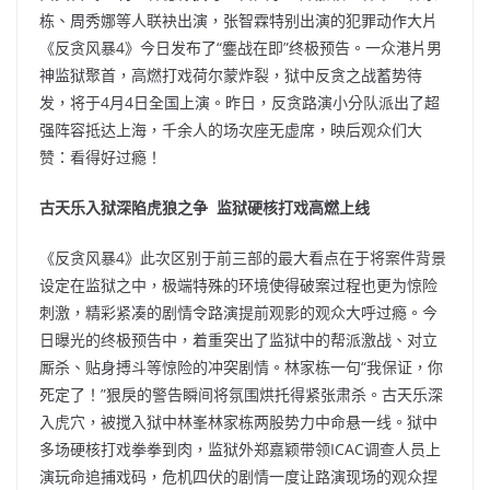
b
ei
A
at
Li
栋、周秀娜等人联袂出演，张智霖特别出演的犯罪动作大片
o
b
p
n
《反贪风暴4》今日发布了“鏖战在即”终极预告。一众港片男
神监狱聚首，高燃打戏荷尔蒙炸裂，狱中反贪之战蓄势待
o
o
p
k
发，将于4月4日全国上演。昨日，反贪路演小分队派出了超
k
强阵容抵达上海，千余人的场次座无虚席，映后观众们大
赞：看得好过瘾！
古天乐入狱深陷虎狼之争 监狱硬核打戏高燃上线
《反贪风暴4》此次区别于前三部的最大看点在于将案件背景
设定在监狱之中，极端特殊的环境使得破案过程也更为惊险
刺激，精彩紧凑的剧情令路演提前观影的观众大呼过瘾。今
日曝光的终极预告中，着重突出了监狱中的帮派激战、对立
厮杀、贴身搏斗等惊险的冲突剧情。林家栋一句“我保证，你
死定了！”狠戾的警告瞬间将氛围烘托得紧张肃杀。古天乐深
入虎穴，被搅入狱中林峯林家栋两股势力中命悬一线。狱中
多场硬核打戏拳拳到肉，监狱外郑嘉颖带领ICAC调查人员上
演玩命追捕戏码，危机四伏的剧情一度让路演现场的观众捏