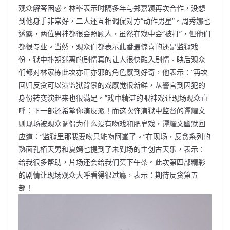
观众解答困惑。林峯表示时隔多年与郑嘉颖再次合作，没想
到他身手非常好，二人还互相调侃对方“动作男星”。周秀娜也
透露，两位男神都很会照顾人，虽然在戏中会“被打”，但他们
都很专业。当然，观众们都表示此番最惊喜的还是监狱戏
份，狱中扑朔迷离的剧情真的让人很快融入剧情。映后观众
们都对林家栋此次亦正亦邪的角色感到好奇，他表示：“再次
回归反贪可以演监狱背景的戏感觉很新鲜，从警官到囚犯的
身份转变演起来也很满足。”戏中精湛的眼神戏让现场观众直
呼：下一部还希望你演反派！而这次饰演狱中监督的谭耀文
则现场被观众调侃为什么没有吻戏和肥皂戏，谭耀文幽默回
应道：“监狱里那我要吻只能吻阿峯了。”在现场，反贪系列的
熟面孔栢天男和夏嫣也提到了未到场的主创古天乐，表示：
给我很多帮助，片场还会给我们买下午茶。此次第四部精彩
的剧情让现场观众大呼看得很过瘾，表示：期待反贪第五
部！