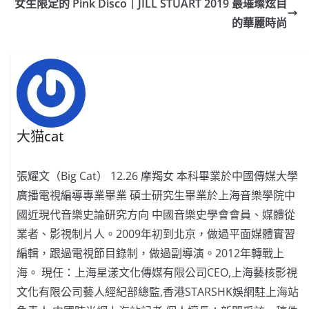
b
ei
A
at
Li
女生限定的 Pink Disco｜JILL STUART 2019 最璀璨炫目
o
b
p
n
的華麗時尚
o
o
p
k
k
大猫cat
張耀文（Big Cat） 12.26 摩羯女 本科畢業於中國傳媒大學
廣播電視編導專業畢業 碩士研究生畢業於上海音樂學院中
國近現代音樂史論研究方向 中國音樂史學會會員、媒體從
業者、影視制片人。2009年初到北京，做過平面媒體實習
編輯，跟過電視節目錄制，做過副導演。2012年轉戰上
海。 現任：上海星漾文化傳媒有限公司CEO,上海藝核影視
文化有限公司藝人經紀部總監,香港STARSHK娛網駐上海站