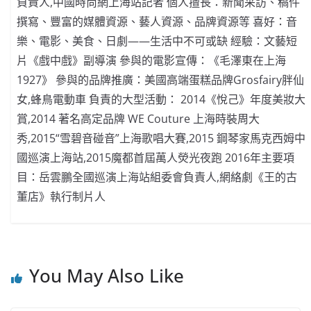
負責人,中國時尚網上海站記者 個人擅長：新聞采訪、稿件
撰寫、豐富的媒體資源、藝人資源、品牌資源等 喜好：音
樂、電影、美食、日劇——生活中不可或缺 經驗：文藝短
片《戲中戲》副導演 參與的電影宣傳：《毛澤東在上海
1927》 參與的品牌推廣：美國高端蛋糕品牌Grosfairy胖仙
女,蜂鳥電動車 負責的大型活動： 2014《悅己》年度美妝大
賞,2014 著名高定品牌 WE Couture 上海時裝周大
秀,2015“雪碧音碰音”上海歌唱大賽,2015 鋼琴家馬克西姆中
國巡演上海站,2015魔都首屆萬人熒光夜跑 2016年主要項
目：岳雲鵬全國巡演上海站組委會負責人,網絡劇《王的古
董店》執行制片人
You May Also Like