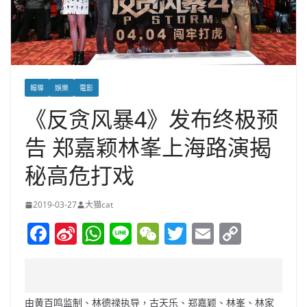
報導
娛樂
電影
《反贪风暴4》发布终极预
告 郑嘉颖林峯上海路演揭
秘高危打戏
2019-03-27
大猫cat
F
Si
W
Li
W
T
E
C
a
n
h
n
e
w
m
o
c
a
at
e
C
itt
ai
p
e
W
s
h
er
l
y
由黄百鸣监制、林德禄执导，古天乐、郑嘉颖、林峯、林家