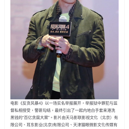
电影《反贪风暴4》以一场实名举报展开，举报狱中罪犯与监
督私相授受，警匪勾结，最终引出了一起内地白手套来港洗
黑钱的“百亿贪腐大案”。影片由天马影联影视文化（北京）有
限公司、耳东影业(北京)有限公司、天津猫眼微影文化传媒有