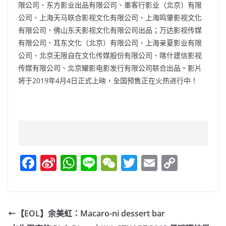
限公司、东方影业出品有限公司、墨客行影业（北京）有限
公司、上海天马联合影视文化有限公司、上海鸣肇影视文化
有限公司、佛山东天影视文化有限公司出品；万达影视传媒
有限公司、耳东文化（北京）有限公司、上海亲夏影业有限
公司、北京无限自在文化传媒股份有限公司、喀什建信影视
传媒有限公司、北京耀影电影发行有限公司联合出品。影片
将于2019年4月4日正式上映，全国预售正在火热进行中！
F
Si
W
Li
W
T
E
C
a
n
h
n
e
w
m
o
c
a
at
e
C
itt
ai
p
e
W
s
h
er
l
y
【EOL】余美虹：Macaro-ni dessert bar