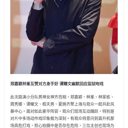
郑嘉颖林峯互赞对方身手好 谭耀文幽默回应监狱吻戏
此次路演小分队男神女神齐亮相，郑嘉颖、林峯、林家栋、
周秀娜、谭耀文、栢天男、夏嫣齐聚上海与观众一起共赴风
暴中心。面对如此豪华阵容，观众们现场互动踊跃，特别是
对片中多场动作戏印象极为深刻。有观众特意问到直升机那
场高危打戏，担心拍摄中是否存在危险，三位主创也现场为