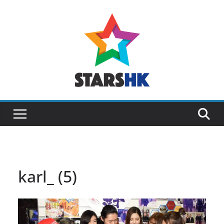
Skip
to
content
karl_ (5)