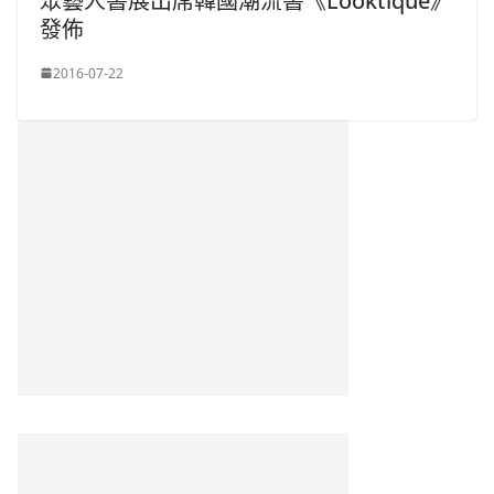
眾藝人書展出席韓國潮流書《Looktique》
發佈
2016-07-22