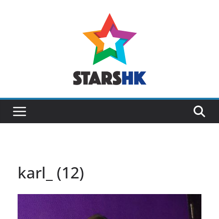
Skip
to
content
karl_ (12)