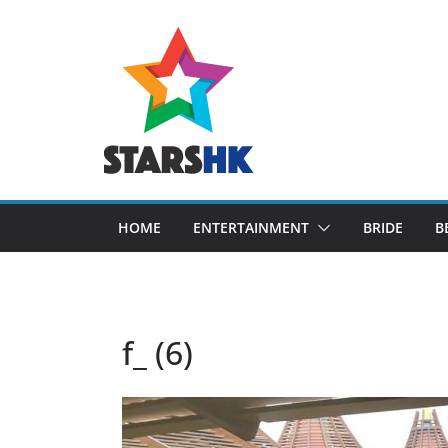
Skip
to
content
HOME
ENTERTAINMENT
BRIDE
B
f_ (6)