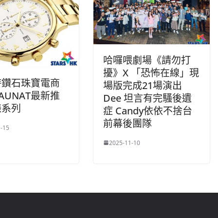
哈囉喂劇場《請勿打
擾》X 「恐怖在線」現
時鑽石珠寶電商
場版完成21場演出
AUNAT最新推
Dee 坦言有完騷後遺
錶系列
症 Candy依依不捨台
前幕後團隊
-15
2025-11-10