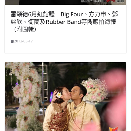
雷頌德6月紅館騷 Big Four、方力申、鄧
麗欣、衛蘭及Rubber Band等嚮應拍海報
（附圖輯）
2013-03-17