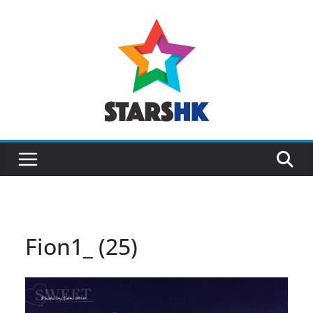
Skip
to
content
Fion1_ (25)