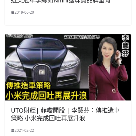
選美冠軍李絲如Ninni獲珠寶品牌垂青
2019-06-20
UTO財經| 菲嚟開股 | 李慧芬：傳推造車
策略 小米完成回吐再展升浪
2021-02-22