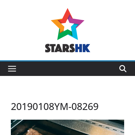
Skip
to
content
20190108YM-08269