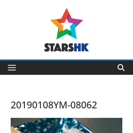
Skip
to
content
20190108YM-08062