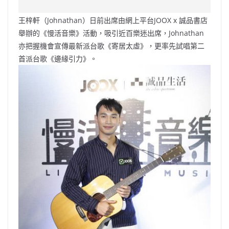
c
a
at
e
C
itt
ai
p
e
W
s
h
er
l
y
王梓軒（Johnathan）日前出席由網上平台JOOX x 誠品書店
b
ei
A
at
Li
舉辦的《慢活音樂》活動，吸引近百樂迷出席，Johnathan
o
b
p
n
亦把握機會宣傳最新派台歌《寄居太虛》，更率先試唱第二
首派台歌《邊緣引力》。
o
o
p
k
k