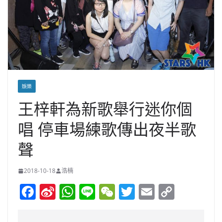
娛樂
王梓軒為新歌舉行迷你個
唱 停車場練歌傳出夜半歌
聲
2018-10-18
浩楠
F
Si
W
Li
W
T
E
C
a
n
h
n
e
w
m
o