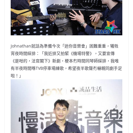
Johnathan就話為準備今次「迷你音樂會」困難重重，犧牲
宵夜時間綵排：「我近排又拍緊《機場特警》，又要宣傳
《是咁的，法官閣下》新劇，梗本冇時間同琴師綵排，我唯
有半夜時間喺TVB停車場練歌，希望夜半歌聲冇嚇親同劇手足
啦！」