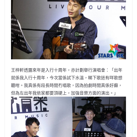
王梓軒透露來年是入行十周年，亦計劃舉行演唱會：「出年
就係我入行十周年，今次當係試下水溫，睇下歌迷有咩歌想
聽咁。我真係有段長時間冇唱歌，因為拍劇時間真係好癲，
但為左出年我依家都要頂硬上，加強音樂方面的演出。」