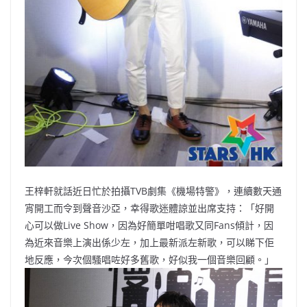
王梓軒就話近日忙於拍攝TVB劇集《機場特警》，連續數天通
宵開工而令到聲音沙亞，幸得歌迷體諒並出席支持：「好開
心可以做Live Show，因為好簡單咁唱歌又同Fans傾計，因
為近來音樂上演出係少左，加上最新派左新歌，可以睇下佢
地反應，今次個騷唱咗好多舊歌，好似我一個音樂回顧。」