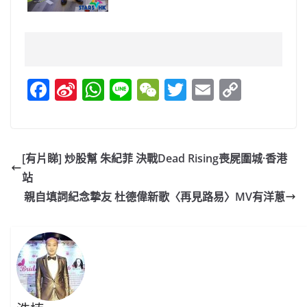
F
Si
W
Li
W
T
E
C
a
n
h
n
e
w
m
o
c
a
at
e
C
itt
ai
p
e
W
s
h
er
l
y
[有片睇] 炒股幫 朱紀菲 決戰Dead Rising喪屍圍城·香港
b
ei
A
at
Li
站
o
b
p
n
親自填詞紀念摯友 杜德偉新歌〈再見路易〉MV有洋蔥
o
o
p
k
k