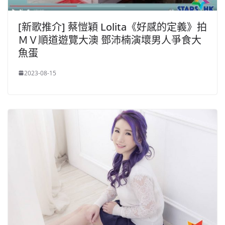
[新歌推介] 蔡愷穎 Lolita《好感的定義》拍
ＭＶ順道遊覽大澳 鄧沛楠演壞男人爭食大
魚蛋
2023-08-15