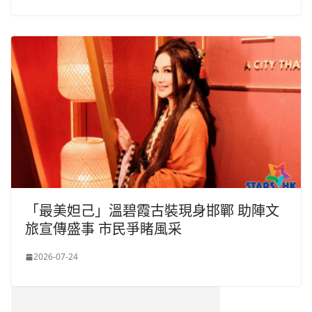
「最美妲己」溫碧霞古裝現身邯鄲 助陣文
旅宣傳盛事 市民爭睹風采
2026-07-24