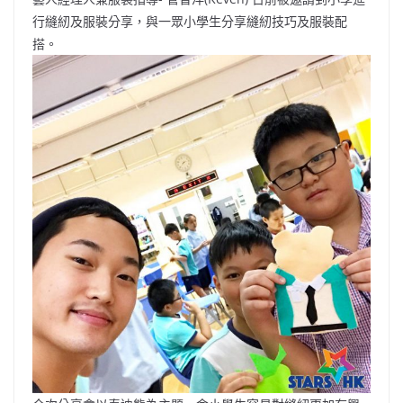
b
ei
A
at
Li
行縫紉及服裝分享，與一眾小學生分享縫紉技巧及服裝配
o
b
p
n
搭。
o
o
p
k
k