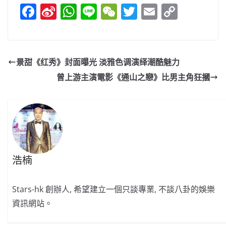
F
Si
W
Li
W
T
E
C
a
n
h
n
e
w
m
o
c
a
at
e
C
itt
ai
p
e
W
s
h
er
l
y
景甜《红秀》封面曝光 淡雅色调演绎潮酷魅力
b
ei
A
at
Li
曾上游主演電影《通山之戀》比男主角狂摑
o
b
p
n
o
o
p
k
k
浩楠
Stars-hk 創辦人, 希望建立一個只談專業, 不談八卦的娛樂
資訊網站。