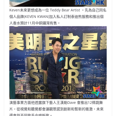
Keven未來更想成為一位 Teddy Bear Artist 。先為自己同名
個人品牌(KEVEN KWAN)加入私人訂制泰迪熊服務和推出個
人香水預計11月中銅鑼灣有售。
演藝事業方面他透露旗下藝人王漢勛Dave 會推出12條跳舞
片，從視覺和聽覺都會讓觀眾感到創新和暫新的衝激，未來
還會與不同歌手合唱新歌。