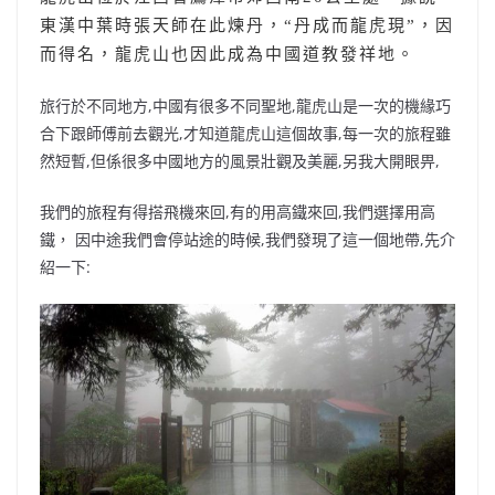
b
ei
A
at
Li
東漢中葉時張天師在此煉丹，“丹成而龍虎現”，因
o
b
p
n
而得名，龍虎山也因此成為中國道教發祥地。
o
o
p
k
旅行於不同地方,中國有很多不同聖地,龍虎山是一次的機緣巧
k
合下跟師傅前去觀光,才知道龍虎山這個故事,每一次的旅程雖
然短暫,但係很多中國地方的風景壯觀及美麗,另我大開眼畀,
我們的旅程有得搭飛機來回,有的用高鐵來回,我們選擇用高
鐵， 因中途我們會停站途的時候,我們發現了這一個地帶,先介
紹一下: