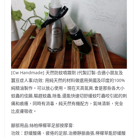
[Cw Handmade] 天然防蚊噴霧劑 (代製訂製-合適小朋友及
蠶豆症人事)功效: 用純天然的材料做選用英國及印度的100%
純精油製作。可以放心使用。現在天高氣爽,會是那些各大小
蚊蟲的佳餚,驅趕蚊蟲,除蚤,還能快速切舒緩蚊叮蟲咬引起的刺
痛和痕癢，同時有消毒，純天然有機配方，氣味清新，完全
比皮膚吸收。
腳部用品:絲柏檸檬草足部按摩膏:
功效：舒緩酸痛、疲倦的足部,治療靜脈曲張,檸檬草能舒緩酸