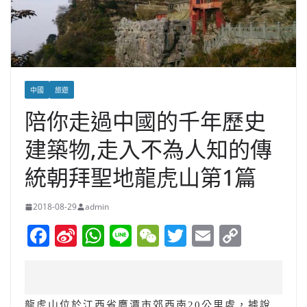
中國
旅遊
陪你走過中國的千年歷史
建築物,走入不為人知的傳
統朝拜聖地龍虎山第1篇
2018-08-29
admin
F
Si
W
Li
W
T
E
C
a
n
h
n
e
w
m
o
c
a
at
e
C
itt
ai
p
e
W
s
h
er
l
y
龍虎山位於江西省鷹潭市郊西南20公里處，據說