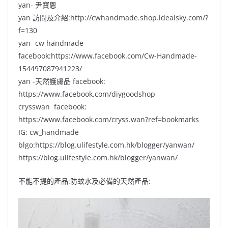
yan- 尹寶恩
yan 訪問及介紹:http://cwhandmade.shop.idealsky.com/?
f=130
yan -cw handmade
facebook:https://www.facebook.com/Cw-Handmade-
154497087941223/
yan -天然護膚品 facebook:
https://www.facebook.com/diygoodshop
crysswan facebook:
https://www.facebook.com/cryss.wan?ref=bookmarks
IG: cw_handmade
blgo:https://blog.ulifestyle.com.hk/blogger/yanwan/
https://blog.ulifestyle.com.hk/blogger/yanwan/
不能不提的產品:防蚊水及必備的天然產品: