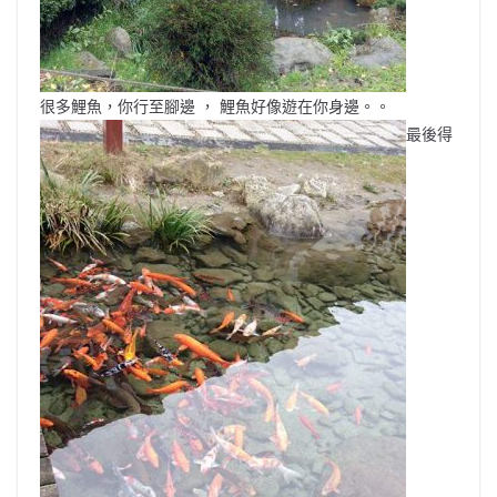
很多鯉魚，你行至腳邊 ， 鯉魚好像遊在你身邊。。
最後得