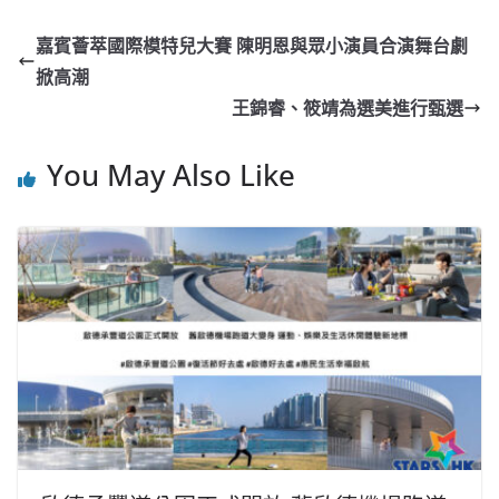
c
a
at
e
C
itt
ai
p
e
W
s
h
er
l
y
嘉賓薈萃國際模特兒大賽 陳明恩與眾小演員合演舞台劇
b
ei
A
at
Li
掀高潮
o
b
p
n
王錦睿、筱靖為選美進行甄選
o
o
p
k
You May Also Like
k