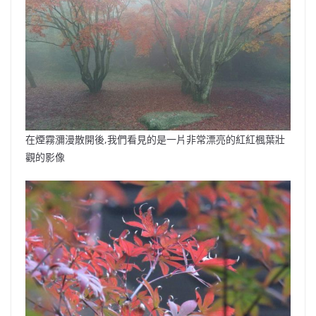
在煙霧瀰漫散開後,我們看見的是一片非常漂亮的紅紅楓葉壯
觀的影像