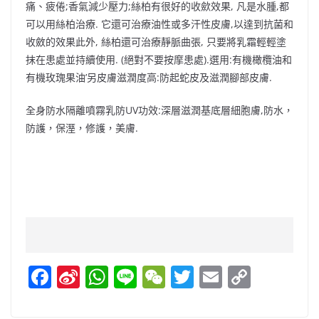
痛、疲倦;香氣減少壓力;絲柏有很好的收歛效果, 凡是水腫,都
可以用絲柏治療. 它還可治療油性或多汗性皮膚,以達到抗菌和
收斂的效果此外, 絲柏還可治療靜脈曲張, 只要將乳霜輕輕塗
抹在患處並持續使用. (絕對不要按摩患處).選用:有機橄欖油和
有機玫瑰果油’另皮膚滋潤度高:防起蛇皮及滋潤腳部皮膚.
全身防水隔離噴霧乳防UV功效:深層滋潤基底層細胞膚,防水，
防護，保溼，修護，美膚.
F
Si
W
Li
W
T
E
C
a
n
h
n
e
w
m
o