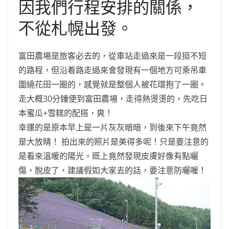
因我們行程安排的關係，
不從札幌出發。
富田農場是旅客必去的，從車站走過來是一段挺不短
的路程，但沿着路走過來會發現有一個地方可乘吊車
圍繞花田一圈的，感覺就是整個人被花環抱了一圈。
走大概30分鐘便到富田農場，走得熱燙燙的，先吃日
本蜜瓜+雪糕的配搭，爽！
幸運的是原本早上是一片灰灰暗暗，到後來下午竟然
是大放睛！ 拍出來的照片是美得多呢！只是要注意的
是看來溫暖的陽光，既上竟然發現皮膚好像有點曬
傷，脫皮了，建議假如大家去的話，要注意防曬喔！