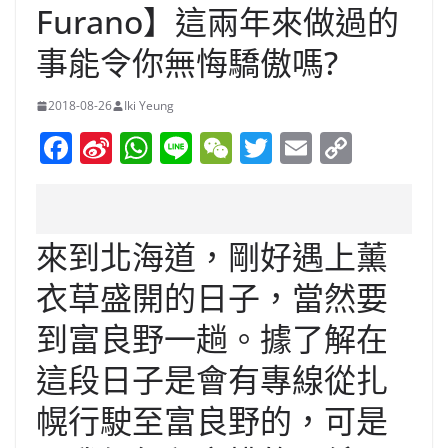
Furano】這兩年來做過的
事能令你無悔驕傲嗎?
2018-08-26
Iki Yeung
F
Si
W
Li
W
T
E
C
a
n
h
n
e
w
m
o
c
a
at
e
C
itt
ai
p
e
W
s
h
er
l
y
來到北海道，剛好遇上薰
b
ei
A
at
Li
衣草盛開的日子，當然要
o
b
p
n
到富良野一趟。據了解在
o
o
p
k
k
這段日子是會有專線從扎
幌行駛至富良野的，可是