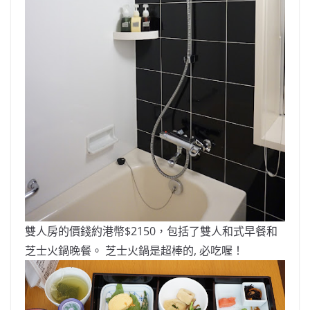
雙人房的價錢約港幣$2150，包括了雙人和式早餐和
芝士火鍋晚餐。 芝士火鍋是超棒的, 必吃喔！