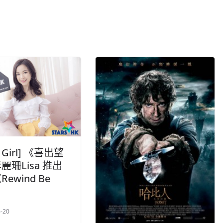
s Girl] 《喜出望
麗珊Lisa 推出
ewind Be
》
-20