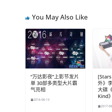
You May Also Like
“万达影夜”上影节发片
[Star
单 30部多类型大片霸
外》李
气亮相
大碟《R
Kind
2016-06-13
2017-06