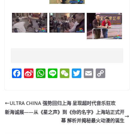
F
Si
W
Li
W
T
E
C
a
n
h
n
e
w
m
o
c
a
at
e
C
itt
ai
p
e
W
s
h
er
l
y
ULTRA CHINA 强势回归上海 呈现超时代音乐狂欢
b
ei
A
at
Li
新海诚展——从《星之声》到《你的名字》上海站正式开
o
b
p
n
幕 解析并揭秘最火动漫的诞生
o
o
p
k