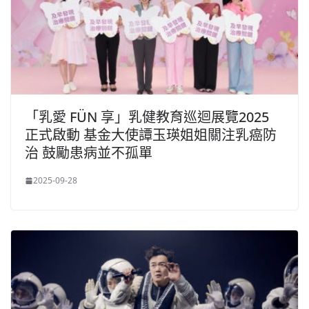
「乳愛 FÜN 享」乳健教育巡迴展覽2025
正式啟動 基金大使譚玉瑛姐姐關注乳癌防
治 鼓勵患病並不孤單
2025-09-28