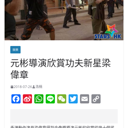
娛樂
元彬導演欣賞功夫新星梁
偉章
2018-07-26
浩楠
F
Si
W
Li
W
T
E
C
a
n
h
n
e
w
m
o
c
a
at
e
C
itt
ai
p
e
W
s
h
er
l
y
香港動作演員梁偉章得到金像獎導演元彬的欣賞從幾十個武