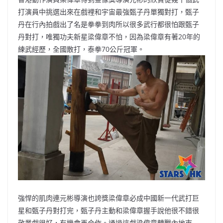
b
ei
A
at
Li
打演員中挑選出來在戲裡和宇宙最強甄子丹單獨對打，甄子
o
b
p
n
丹在行內拍戲出了名是拳拳到肉所以很多武行都很怕跟甄子
丹對打，唯獨功夫新星梁偉章不怕，因為梁偉章有著20年的
o
o
p
k
練武經歷，全國散打，泰拳70公斤冠軍。
k
強悍的肌肉連元彬導演也誇獎梁偉章必成中國新一代武打巨
星和甄子丹對打完，甄子丹主動和梁偉章握手說他很不錯很
敬業戲很好，有機會再合作。通過這戲梁偉章轉戰內地市