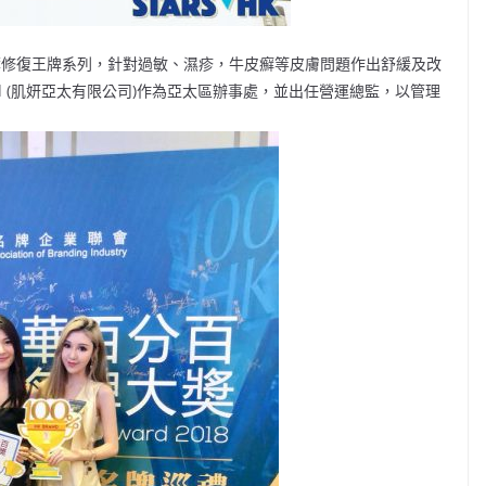
ve 橄欖葉修復王牌系列，針對過敏、濕疹，牛皮癬等皮膚問題作出舒緩及改
 Limited (肌妍亞太有限公司)作為亞太區辦事處，並出任營運總監，以管理