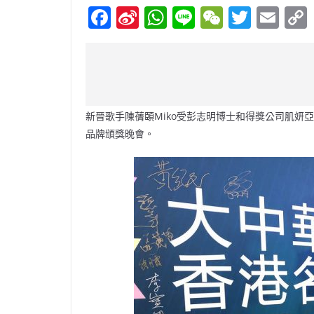
F
Si
W
Li
W
T
E
a
n
h
n
e
w
m
c
a
at
e
C
itt
ai
e
W
s
h
er
l
b
ei
A
at
新晉歌手陳蒨頣Miko受彭志明博士和得獎公司肌妍亞太
o
b
p
品牌頒獎晚會。
o
o
p
k