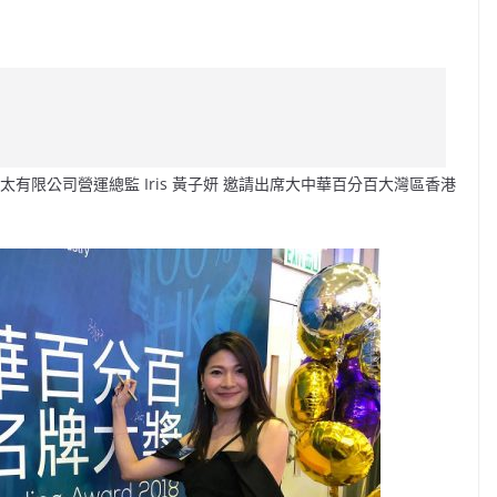
C
o
p
y
Li
有限公司營運總監 Iris 黃子妍 邀請出席大中華百分百大灣區香港
n
k