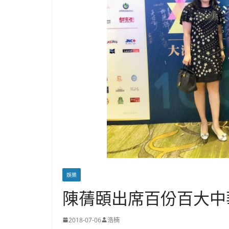
娛樂
陳蒨頣出席百份百大中
2018-07-06
浩楠