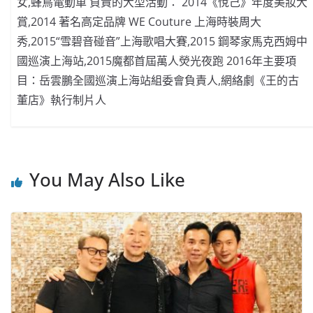
女,蜂鳥電動車 負責的大型活動： 2014《悅己》年度美妝大
賞,2014 著名高定品牌 WE Couture 上海時裝周大
秀,2015“雪碧音碰音”上海歌唱大賽,2015 鋼琴家馬克西姆中
國巡演上海站,2015魔都首屆萬人熒光夜跑 2016年主要項
目：岳雲鵬全國巡演上海站組委會負責人,網絡劇《王的古
董店》執行制片人
You May Also Like