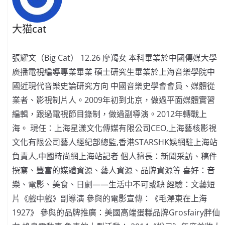
大猫cat
張耀文（Big Cat） 12.26 摩羯女 本科畢業於中國傳媒大學
廣播電視編導專業畢業 碩士研究生畢業於上海音樂學院中
國近現代音樂史論研究方向 中國音樂史學會會員、媒體從
業者、影視制片人。2009年初到北京，做過平面媒體實習
編輯，跟過電視節目錄制，做過副導演。2012年轉戰上
海。 現任：上海星漾文化傳媒有限公司CEO,上海藝核影視
文化有限公司藝人經紀部總監,香港STARSHK娛網駐上海站
負責人,中國時尚網上海站記者 個人擅長：新聞采訪、稿件
撰寫、豐富的媒體資源、藝人資源、品牌資源等 喜好：音
樂、電影、美食、日劇——生活中不可或缺 經驗：文藝短
片《戲中戲》副導演 參與的電影宣傳：《毛澤東在上海
1927》 參與的品牌推廣：美國高端蛋糕品牌Grosfairy胖仙