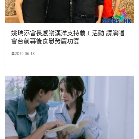
姚瑞添會長感謝漢洋支持義工活動 請演唱
會台前幕後食慰勞慶功宴
2019-06-13