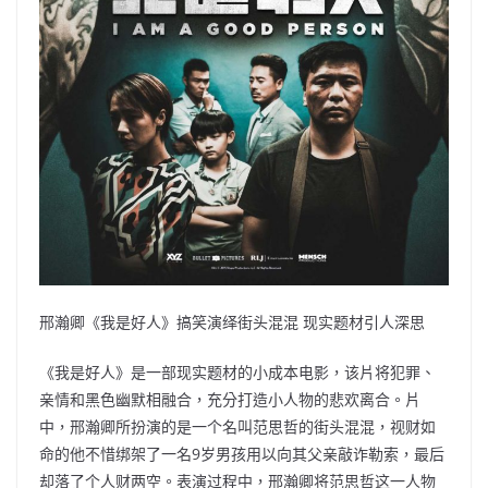
邢瀚卿《我是好人》搞笑演绎街头混混 现实题材引人深思
《我是好人》是一部现实题材的小成本电影，该片将犯罪、
亲情和黑色幽默相融合，充分打造小人物的悲欢离合。片
中，邢瀚卿所扮演的是一个名叫范思哲的街头混混，视财如
命的他不惜绑架了一名9岁男孩用以向其父亲敲诈勒索，最后
却落了个人财两空。表演过程中，邢瀚卿将范思哲这一人物