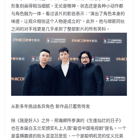
形象刻画得相当细腻，无论是眼神、状态还是各种小动作都
与角色融为一体。看过该片的影迷表示：“演出了角色本身的
味道，让观众相信这个人物是成立的”。此外，他与绑匪同伙
之间的对手戏更是几乎承担了整部影片的所有笑料。
从影多年挑战各异角色 新作品已蓄势待发
除《我是好人》之外，邢瀚卿所参演的《生逢灿烂的日子》
也在本届白玉兰奖颁奖礼上入围“最佳中国电视剧”提名。一个
是蛮横霸道的街头混混范思哲，一个是聪明机灵的仗义兄弟