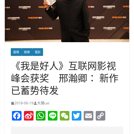
報導
娛樂
電影
《我是好人》互联网影视
峰会获奖 邢瀚卿： 新作
已蓄势待发
2018-06-19
大猫cat
F
Si
W
Li
W
T
E
C
a
n
h
n
e
w
m
o