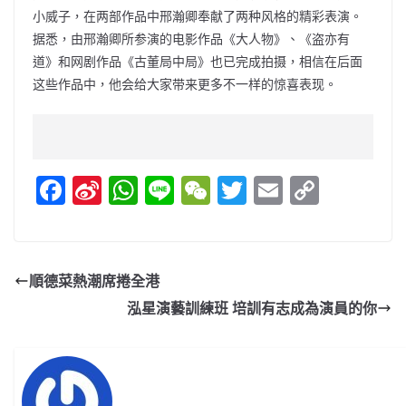
小威子，在两部作品中邢瀚卿奉献了两种风格的精彩表演。
据悉，由邢瀚卿所参演的电影作品《大人物》、《盗亦有
道》和网剧作品《古董局中局》也已完成拍摄，相信在后面
这些作品中，他会给大家带来更多不一样的惊喜表现。
F
Si
W
Li
W
T
E
C
a
n
h
n
e
w
m
o
c
a
at
e
C
itt
ai
p
e
W
s
h
er
l
y
順德菜熱潮席捲全港
b
ei
A
at
Li
泓星演藝訓練班 培訓有志成為演員的你
o
b
p
n
o
o
p
k
k