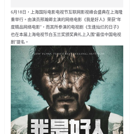
c
a
at
e
C
itt
ai
p
e
W
s
h
er
l
y
6月18日，上海国际电影电视节互联网影视峰会盛典在上海隆
b
ei
A
at
Li
重举行。由演员邢瀚卿主演的网络电影《我是好人》荣获“年
o
b
p
n
度精品网络电影”，而其所参演的电视剧《生逢灿烂的日子》
也在本届上海电视节白玉兰奖颁奖典礼上入围“最佳中国电视
o
o
p
k
剧”提名。
k