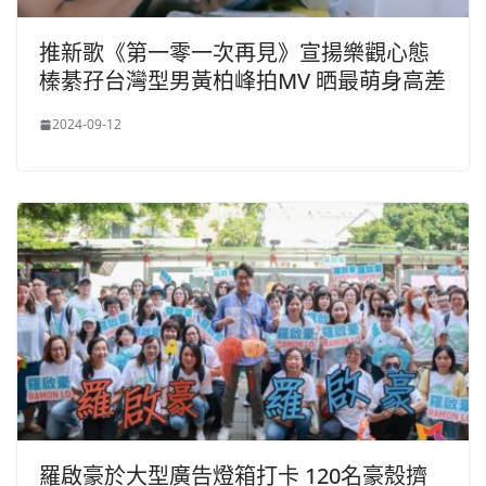
推新歌《第一零一次再見》宣揚樂觀心態
榛綦孖台灣型男黃柏峰拍MV 晒最萌身高差
2024-09-12
羅啟豪於大型廣告燈箱打卡 120名豪殼擠