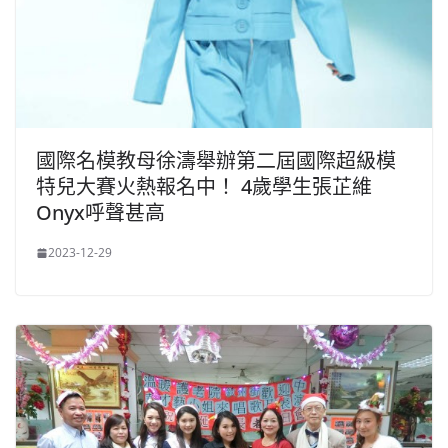
國際名模教母徐濤舉辦第二屆國際超級模
特兒大賽火熱報名中！ 4歲學生張芷維
Onyx呼聲甚高
2023-12-29