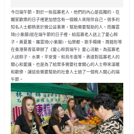
c
a
at
e
C
itt
ai
p
e
W
s
h
er
l
y
今日端午節，對於一些孤寡老人，他們的內心是孤獨的，在
b
ei
A
at
Li
闔家歡樂的日子裡更加想念有一個親人來陪伴自己。很多的
o
b
p
n
知名人士都熱衷於做公益事業，幫助需要幫助的人。而羅雲
琦(小紫藤)就在端午節的日子裡，給孤寡老人送上了愛心粽
o
o
p
k
子。黃夏蕙、羅雲琦(小紫藤)、仙樂都、歌手楊峰、周鎧彤等
k
在香港葵青區舉辦了《愛心粽賀端午》愛心活動，為孤寡老
人送粽子、水果，平安膏，和烏冬面等，表達對孤寡老人的
關心和愛護，也是為了給眾多需要社會關心的人士帶來溫暖
和歡樂，讓這些需要幫助的社會人士過了一個有人關心的端
午節。