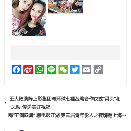
F
Si
W
Li
W
T
E
C
a
n
h
n
e
w
m
o
c
a
at
e
C
itt
ai
p
e
W
s
h
er
l
y
王大陆助阵上影集团与环球七福战略合作仪式“菜头”和
b
ei
A
at
Li
“凤梨”传递美好祝福
o
b
p
n
喝“五湖四海” 聊电影江湖 第三届青年影人之夜嗨翻上海
o
o
p
k