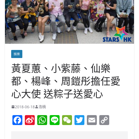
娛樂
黃夏蕙、小紫藤、仙樂
都、楊峰、周鎧彤擔任愛
心大使 送粽子送愛心
2018-06-18
浩楠
F
Si
W
Li
W
T
E
C
a
n
h
n
e
w
m
o