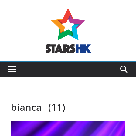
Skip
to
content
bianca_ (11)