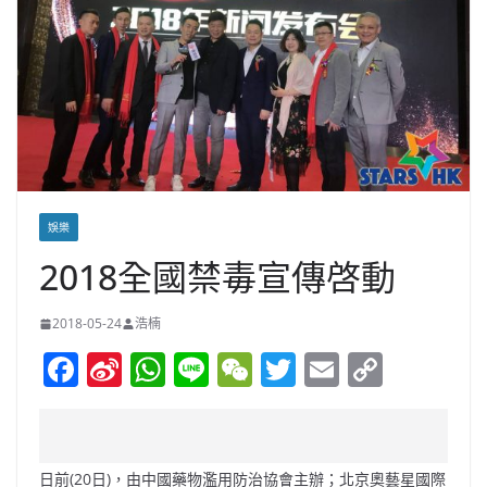
娛樂
2018全國禁毒宣傳啓動
2018-05-24
浩楠
F
Si
W
Li
W
T
E
C
a
n
h
n
e
w
m
o
c
a
at
e
C
itt
ai
p
e
W
s
h
er
l
y
日前(20日)，由中國藥物濫用防治協會主辦；北京奧藝星國際