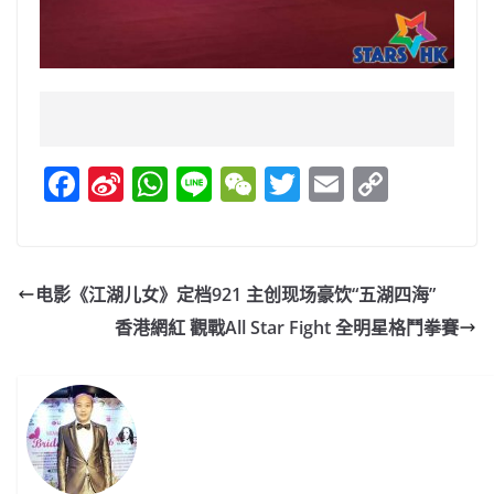
F
Si
W
Li
W
T
E
C
a
n
h
n
e
w
m
o
c
a
at
e
C
itt
ai
p
e
W
s
h
er
l
y
电影《江湖儿女》定档921 主创现场豪饮“五湖四海”
b
ei
A
at
Li
香港網紅 觀戰All Star Fight 全明星格鬥拳賽
o
b
p
n
o
o
p
k
k