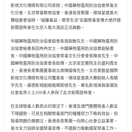
b
ei
A
at
Li
影視文化傳媒有限公司承辦；中國藥物濫用防治協會禁毒文
o
b
p
n
化分會、北京禁毒教育協會、香港長青集團、環球星選美大
賽組委會協辦，“遠離毒品、樂享生活”全國禁毒宣傳大使評選
o
o
p
k
新聞發佈會在北京人衛大酒店正式啟動。
k
中國藥物濫用防治協會副會長張銳敏先生、中國藥物濫用防
治協會秘書長回冉冉女士、中國藥物濫用防治協會副秘書
長、中國藥物濫用防治協會禁毒文化分會會長陳良先生、中
國藥物濫用防治協會會長助理、北京安定醫院主任盛利霞女
士、香港長青集團董事局主席陳國偉先生、北京奧藝星國際
影視文化傳媒有限公司蠆事長、環球星選美大賽創始人馬曉
宇先生、唐德影視副總裁楊智傑先生、著名影視演員張潮及
社會各界人士200多人參與了此次新聞發佈會。
在全球吸毒人數高企的情況下，香港及澳門整體吸毒人數呈
下降趨勢，可見在相關禁毒部門的種種努力下略有效益，但
吸毒問題仍需關注。香港長青集團一向熱心社會公益事業，
是次全力協辦全國禁毒宣傳，不遺餘力推動國家禁毒工作。