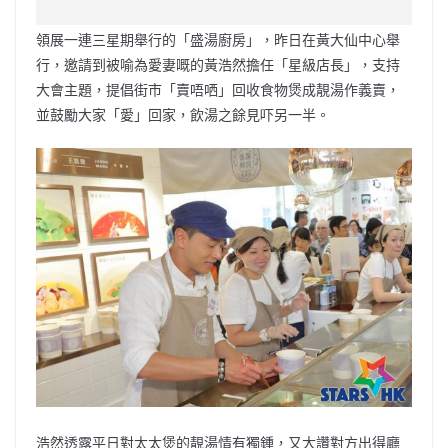
c
a
at
e
C
itt
ai
p
e
W
s
h
er
l
y
領展一連三星期舉行的「盛湯廚房」，昨日在黃大仙中心舉
b
ei
A
at
Li
行，邀請到被喻為愛妻嘅的黃浩然擔任「星級店長」，支持
o
b
p
n
大會主題，提倡街市「賣唔哂」回收食物煲成靚湯作義賣，
並鼓勵大家「愛」回家，飲湯之餘見吓另一半。
o
o
p
k
k
浩然透露平日對太太煲的靚湯情有獨鍾，又大讚對方出得廳