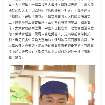
堂、入得廚房，一副幸福男人模樣，還冧爆表示：「每次飲
湯就想起太太，因為好想『飲啖湯見吓對方』，我不但只
『識飲』，還很『惜食』，每次都會將太太的靚湯喝清為
止，好多時開工都會抽兩、三小時返將軍澳屋企，跟兩個
仔、太太食餐飯同飲湯，中國人比較含蓄，唔會當面講我愛
你，但就會透過一煲湯去表達愛意。」更指早前到果欄拍
劇，看見很多生果均完整無缺，但卻被丟棄而感到浪費，所
以當收到大會邀請，認為活動很有意義便想也不想，答應當
今次的星級店長」，望借活動令大家可以跟他一樣『識飲』
和『惜食』。