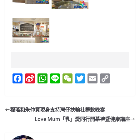
F
Si
W
Li
W
T
E
C
a
n
h
n
e
w
m
o
c
a
at
e
C
itt
ai
p
e
W
s
h
er
l
y
程瑤和朱仲賢現身支持灣仔扶輪社籌款晚宴
b
ei
A
at
Li
Love Mum「乳」愛同行開幕禮暨健康講座
o
b
p
n
o
o
p
k