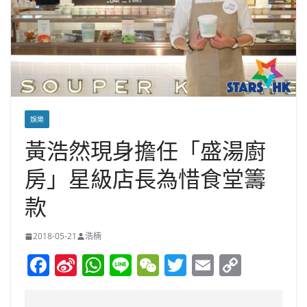
娛樂
黃浩然現身擔任「盛湯廚
房」星級店長為惜食堂籌
款
2018-05-21
浩楠
F
Si
W
Li
W
T
E
C
a
n
h
n
e
w
m
o