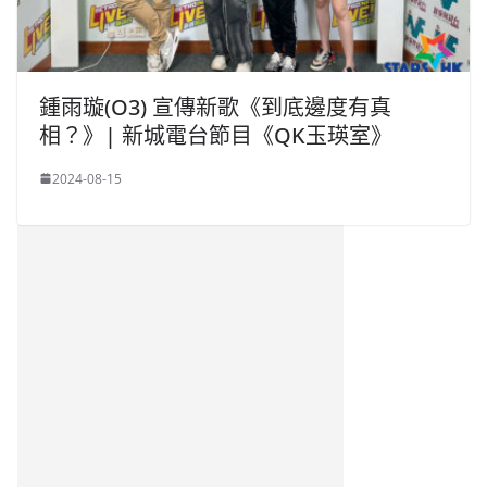
鍾雨璇(O3) 宣傳新歌《到底邊度有真
相？》| 新城電台節目《QK玉瑛室》
2024-08-15