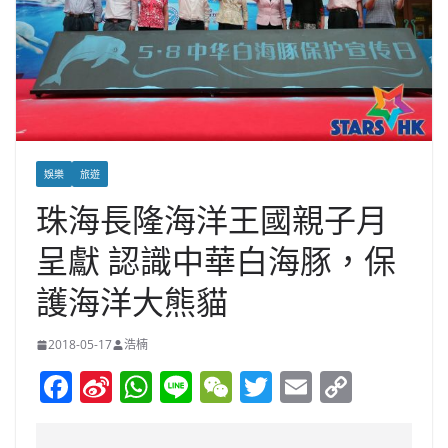
娛樂
旅遊
珠海長隆海洋王國親子月
呈獻 認識中華白海豚，保
護海洋大熊貓
2018-05-17
浩楠
F
Si
W
Li
W
T
E
C
a
n
h
n
e
w
m
o