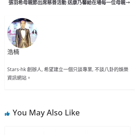
o
b
p
n
張羽希母親節出席慈善活動 送康乃馨給在場每一位母親
o
o
p
k
k
浩楠
Stars-hk 創辦人, 希望建立一個只談專業, 不談八卦的娛樂
資訊網站。
You May Also Like