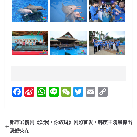
F
Si
W
Li
W
T
E
C
a
n
h
n
e
w
m
o
c
a
at
e
C
itt
ai
p
e
W
s
h
er
l
y
都市爱情剧《爱我，你敢吗》剧照首发，韩庚王晓晨擦出
b
ei
A
at
Li
恐婚火花