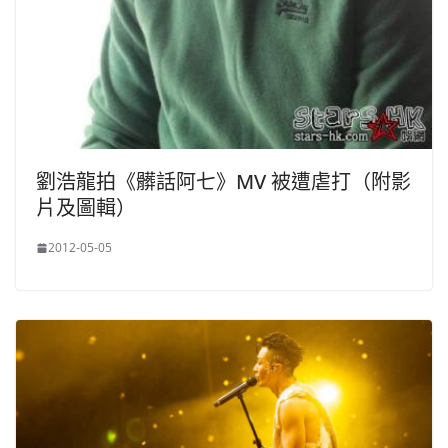
劉浩龍拍《髒話阿七》MV 被遭虐打（附影
片及圖輯）
2012-05-05