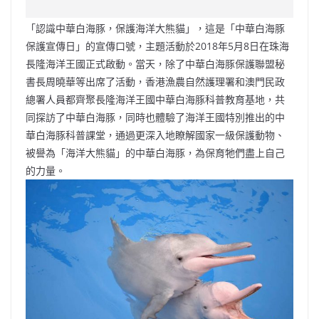
c
a
at
e
C
itt
ai
p
e
W
s
h
er
l
y
「認識中華白海豚，保護海洋大熊貓」，這是「中華白海豚
b
ei
A
at
Li
保護宣傳日」的宣傳口號，主題活動於2018年5月8日在珠海
o
b
p
n
長隆海洋王國正式啟動。當天，除了中華白海豚保護聯盟秘
書長周曉華等出席了活動，香港漁農自然護理署和澳門民政
o
o
p
k
總署人員都齊聚長隆海洋王國中華白海豚科普教育基地，共
k
同探訪了中華白海豚，同時也體驗了海洋王國特別推出的中
華白海豚科普課堂，通過更深入地瞭解國家一級保護動物、
被譽為「海洋大熊貓」的中華白海豚，為保育牠們盡上自己
的力量。